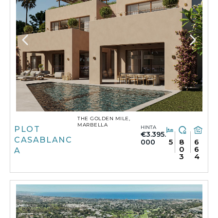
THE GOLDEN MILE,
MARBELLA
HINTA
PLOT
€3.395.
CASABLANC
5
8
6
000
0
6
A
3
4