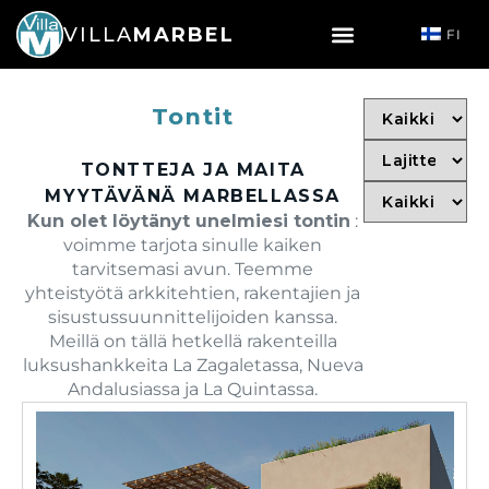
VILLA
MARBEL
FI
Tontit
TONTTEJA JA MAITA
MYYTÄVÄNÄ MARBELLASSA
Kun olet löytänyt unelmiesi tontin
:
voimme tarjota sinulle kaiken
tarvitsemasi avun. Teemme
yhteistyötä arkkitehtien, rakentajien ja
sisustussuunnittelijoiden kanssa.
Meillä on tällä hetkellä rakenteilla
luksushankkeita La Zagaletassa, Nueva
Andalusiassa ja La Quintassa.