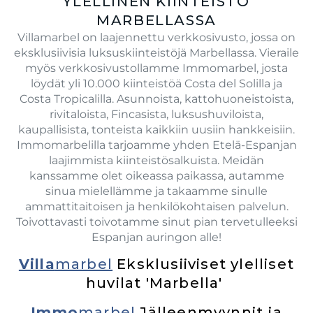
YLELLINEN KIINTEISTÖ
MARBELLASSA
Villamarbel on laajennettu verkkosivusto, jossa on
eksklusiivisia luksuskiinteistöjä Marbellassa. Vieraile
myös verkkosivustollamme Immomarbel, josta
löydät yli 10.000 kiinteistöä Costa del Solilla ja
Costa Tropicalilla. Asunnoista, kattohuoneistoista,
rivitaloista, Fincasista, luksushuviloista,
kaupallisista, tonteista kaikkiin uusiin hankkeisiin.
Immomarbelilla tarjoamme yhden Etelä-Espanjan
laajimmista kiinteistösalkuista. Meidän
kanssamme olet oikeassa paikassa, autamme
sinua mielellämme ja takaamme sinulle
ammattitaitoisen ja henkilökohtaisen palvelun.
Toivottavasti toivotamme sinut pian tervetulleeksi
Espanjan auringon alle!
Villa
marbel
Eksklusiiviset ylelliset
huvilat 'Marbella'
Immo
marbel
Jälleenmyynnit ja