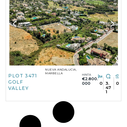
NUEVA ANDALUCIA,
MARBELLA
HINTA
PLOT 3471
€2.800.
GOLF
0
3.
0
000
47
VALLEY
1