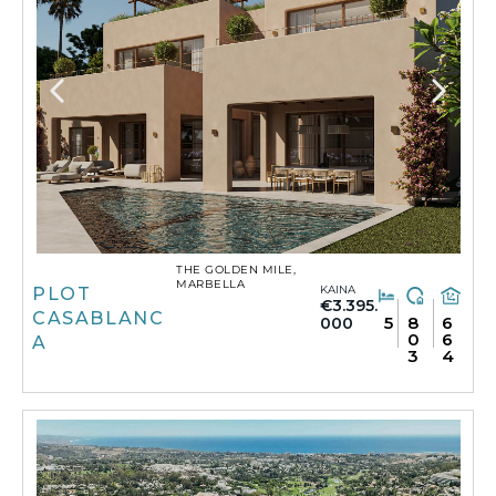
THE GOLDEN MILE,
MARBELLA
KAINA
PLOT
€3.395.
CASABLANC
5
8
6
000
0
6
A
3
4