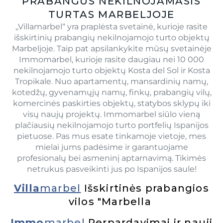
PRABANGUS NEKILNOJAMASIS
TURTAS MARBELJOJE
„Villamarbel“ yra praplėsta svetainė, kurioje rasite
išskirtinių prabangių nekilnojamojo turto objektų
Marbeljoje. Taip pat apsilankykite mūsų svetainėje
Immomarbel, kurioje rasite daugiau nei 10 000
nekilnojamojo turto objektų Kosta del Sol ir Kosta
Tropikale. Nuo apartamentų, mansardinių namų,
kotedžų, gyvenamųjų namų, finkų, prabangių vilų,
komercinės paskirties objektų, statybos sklypų iki
visų naujų projektų. Immomarbel siūlo vieną
plačiausių nekilnojamojo turto portfelių Ispanijos
pietuose. Pas mus esate tinkamoje vietoje, mes
mielai jums padėsime ir garantuojame
profesionalų bei asmeninį aptarnavimą. Tikimės
netrukus pasveikinti jus po Ispanijos saule!
Villa
marbel
Išskirtinės prabangios
vilos "Marbella
Immo
marbel
Perpardavimai ir nauji