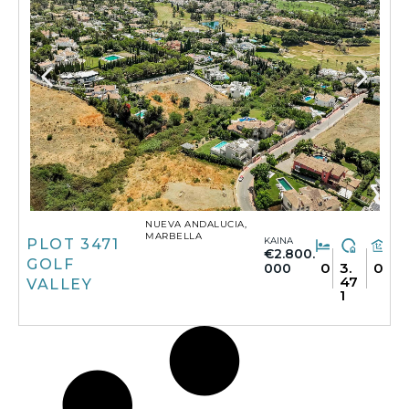
NUEVA ANDALUCIA,
MARBELLA
KAINA
PLOT 3471
€2.800.
GOLF
0
3.
0
000
47
VALLEY
1