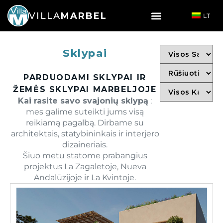
VILLA
MARBEL
LT
Sklypai
PARDUODAMI SKLYPAI IR
ŽEMĖS SKLYPAI MARBELJOJE
Kai rasite savo svajonių sklypą
:
mes galime suteikti jums visą
reikiamą pagalbą. Dirbame su
architektais, statybininkais ir interjero
dizaineriais.
Šiuo metu statome prabangius
projektus La Zagaletoje, Nueva
Andalūzijoje ir La Kvintoje.