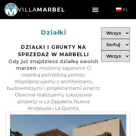
VILLA
MARBEL
PL
Działki
DZIAŁKI I GRUNTY NA
SPRZEDAŻ W MARBELLI
Gdy już znajdziesz działkę swoich
marzeń
: możemy zapewnić Ci
wszelką potrzebną pomoc.
Współpracujemy z architektami,
budowniczymi i projektantami wnętrz.
Obecnie realizujemy luksusowe
projekty w La Zagaleta, Nueva
Andalusia i La Quinta.