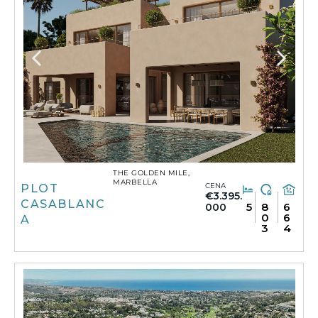
THE GOLDEN MILE,
MARBELLA
CENA
PLOT
€3.395.
CASABLANC
5
8
6
000
0
6
A
3
4