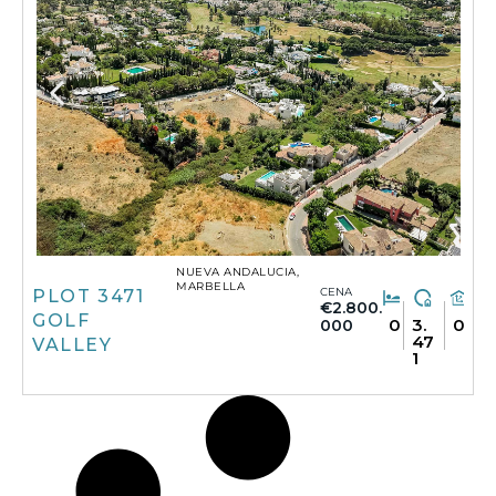
NUEVA ANDALUCIA,
MARBELLA
CENA
PLOT 3471
€2.800.
GOLF
0
3.
0
000
47
VALLEY
1