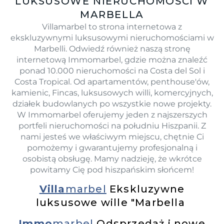
LUKSUSOWE NIERUCHOMOŚCI W
MARBELLA
Villamarbel to strona internetowa z
ekskluzywnymi luksusowymi nieruchomościami w
Marbelli. Odwiedź również naszą stronę
internetową Immomarbel, gdzie można znaleźć
ponad 10.000 nieruchomości na Costa del Sol i
Costa Tropical. Od apartamentów, penthouse'ów,
kamienic, Fincas, luksusowych willi, komercyjnych,
działek budowlanych po wszystkie nowe projekty.
W Immomarbel oferujemy jeden z najszerszych
portfeli nieruchomości na południu Hiszpanii. Z
nami jesteś we właściwym miejscu, chętnie Ci
pomożemy i gwarantujemy profesjonalną i
osobistą obsługę. Mamy nadzieję, że wkrótce
powitamy Cię pod hiszpańskim słońcem!
Villa
marbel
Ekskluzywne
luksusowe wille "Marbella
Immo
marbel
Odsprzedaż i nowe