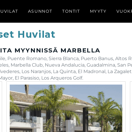
UVILAT
ASUNNOT
TONTIT
MYYTY
VUOK
iset Huvilat
ITA MYYNNISSÄ MARBELLA
le, Puente Romano, Sierra Blanca, Puerto Banus, Altos R
eles, Marbella Club, Nueva Andalucia, Guadalmina, San P
elvederes, Los Naranjos, La Quinta, El Madronal, La Zagalet
yor, El Parasiso, Los Arqueros Golf.