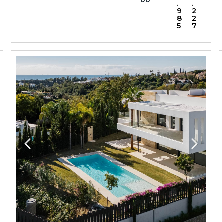
00
.
.
9
2
8
2
5
7