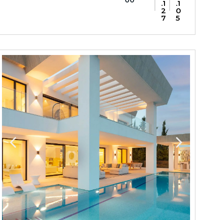
00
.1
.1
2
0
7
5