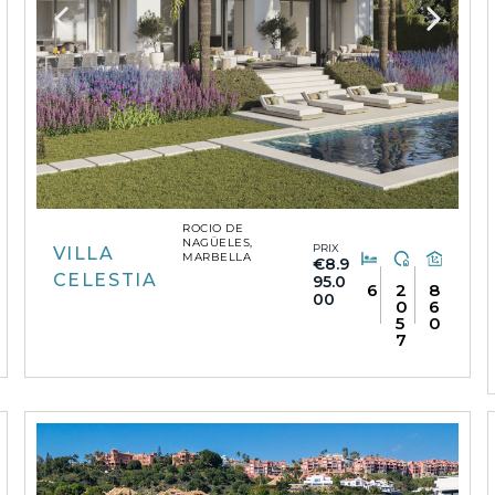
ROCIO DE
NAGÜELES,
PRIX
VILLA
MARBELLA
€8.9
CELESTIA
95.0
6
2
8
00
0
6
5
0
7