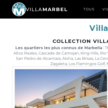
VILLA
MARBEL
TOUS
VI
Vill
COLLECTION VILL
Les quartiers les plus connus de Marbella
: 
Altos Reales, Cascade de Camojan, King Hills, Ri
San Pedro de Alcantara, Aloha, Las Brisas, La Cer
Zagaleta, Los Flamingos Golf, 