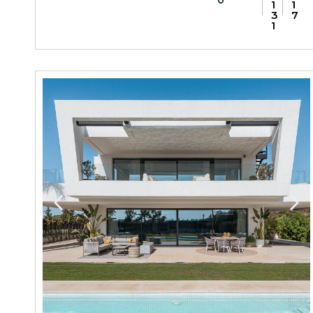
0
1
1
3
7
1