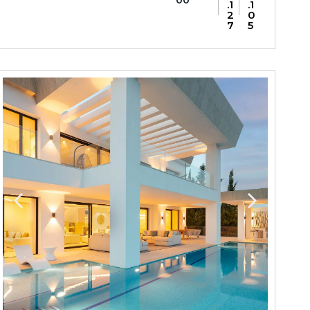
00
.1
.1
2
0
7
5