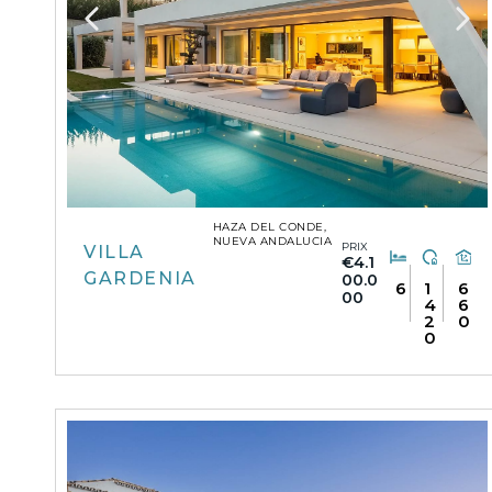
HAZA DEL CONDE,
NUEVA ANDALUCIA
PRIX
VILLA
€4.1
GARDENIA
00.0
6
1
6
00
4
6
2
0
0