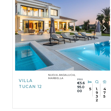
NUEVA ANDALUCIA,
MARBELLA
PRIX
VILLA
€5.6
TUCAN 12
95.0
5
1.
4
00
9
7
3
5
2