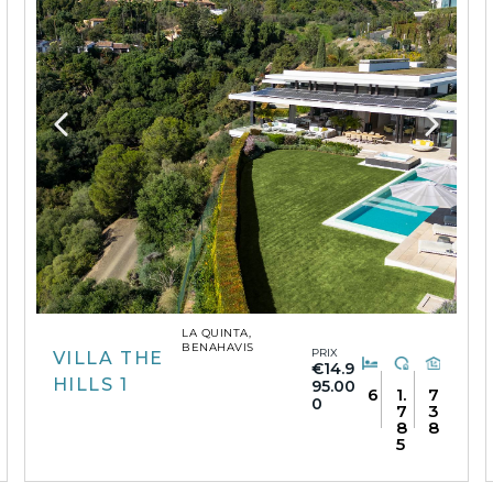
LA QUINTA,
BENAHAVIS
PRIX
VILLA THE
€14.9
HILLS 1
95.00
6
1.
7
0
7
3
8
8
5