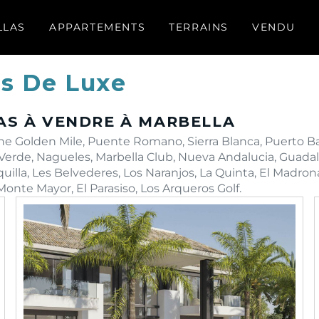
LLAS
APPARTEMENTS
TERRAINS
VENDU
as De Luxe
AS À VENDRE À MARBELLA
The Golden Mile, Puente Romano, Sierra Blanca, Puerto B
o Verde, Nagueles, Marbella Club, Nueva Andalucia, Guada
quilla, Les Belvederes, Los Naranjos, La Quinta, El Madrona
Monte Mayor, El Parasiso, Los Arqueros Golf.