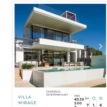
CASASOLA,
ESTEPONA EAST
PRIX
VILLA
€5.39
MIRAGE
5.00
7
1.
6