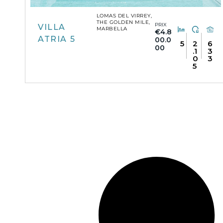
LOMAS DEL VIRREY,
THE GOLDEN MILE,
PRIX
VILLA
MARBELLA
€4.8
ATRIA 5
00.0
5
2
6
00
.1
3
0
3
5