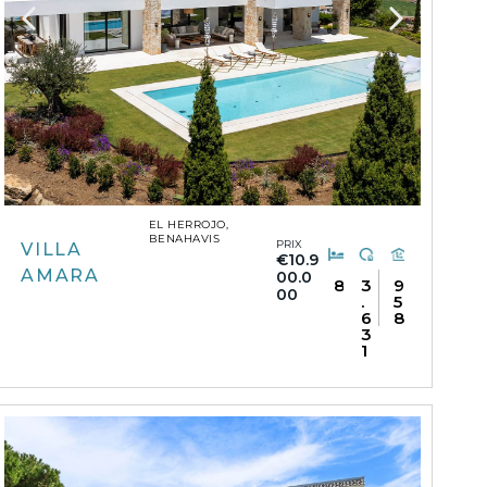
EL HERROJO,
BENAHAVIS
PRIX
VILLA
€10.9
AMARA
00.0
8
3
9
00
.
5
6
8
3
1