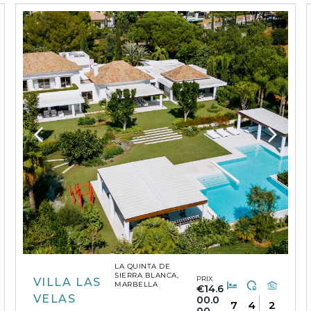
LA QUINTA DE
SIERRA BLANCA,
PRIX
VILLA LAS
MARBELLA
€14.6
VELAS
00.0
7
4
2