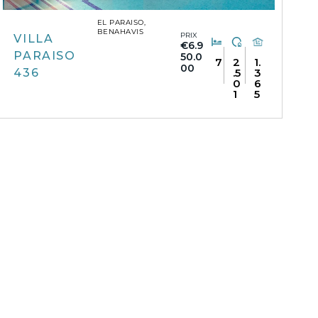
EL PARAISO,
BENAHAVIS
PRIX
VILLA
€6.9
PARAISO
50.0
7
2
1.
00
436
.5
3
0
6
1
5