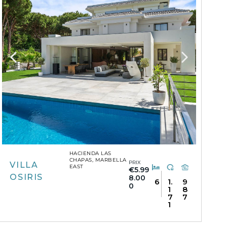
HACIENDA LAS
CHAPAS, MARBELLA
PRIX
VILLA
EAST
€5.99
OSIRIS
8.00
6
1.
9
0
1
8
7
7
1