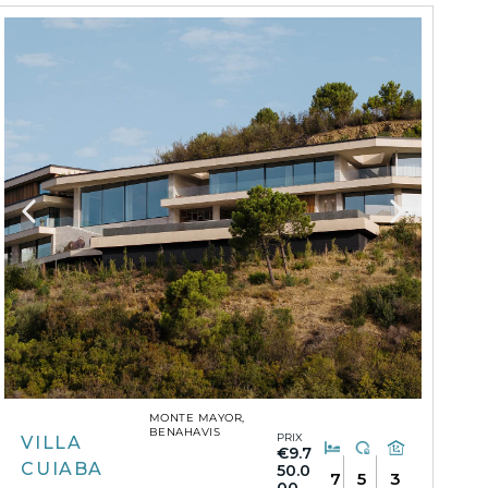
MONTE MAYOR,
BENAHAVIS
PRIX
VILLA
€9.7
CUIABA
50.0
7
5
3