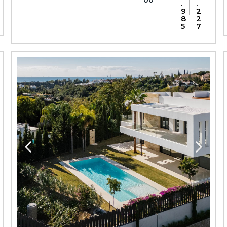
00
.
.
9
2
8
2
5
7