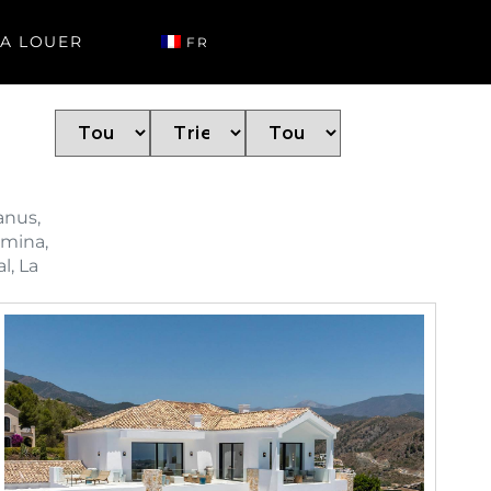
A LOUER
FR
anus,
lmina,
l, La