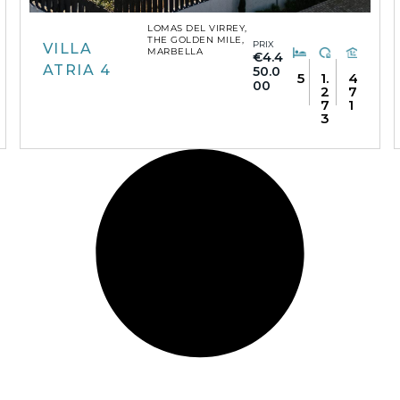
LOMAS DEL VIRREY,
THE GOLDEN MILE,
PRIX
VILLA
MARBELLA
€4.4
ATRIA 4
50.0
5
1.
4
00
2
7
7
1
3