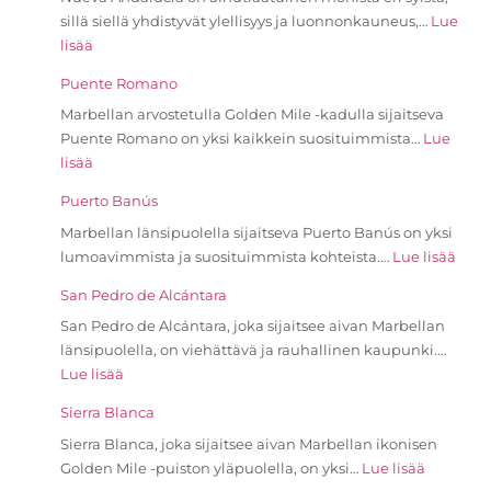
sillä siellä yhdistyvät ylellisyys ja luonnonkauneus,…
Lue
lisää
Puente Romano
Marbellan arvostetulla Golden Mile -kadulla sijaitseva
Puente Romano on yksi kaikkein suosituimmista…
Lue
lisää
Puerto Banús
Marbellan länsipuolella sijaitseva Puerto Banús on yksi
lumoavimmista ja suosituimmista kohteista.…
Lue lisää
San Pedro de Alcántara
San Pedro de Alcántara, joka sijaitsee aivan Marbellan
länsipuolella, on viehättävä ja rauhallinen kaupunki.…
Lue lisää
Sierra Blanca
Sierra Blanca, joka sijaitsee aivan Marbellan ikonisen
Golden Mile -puiston yläpuolella, on yksi…
Lue lisää