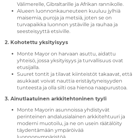
Välimerelle, Gibraltarille ja Afrikan rannikolle.
Alueen luonnonkauneuteen kuuluu jylhiä
maisemia, puroja ja metsiä, joten se on
turvapaikka luonnon ystäville ja rauhaa ja
seesteisyyttä etsiville.
2. Kohotettu yksityisyys
Monte Mayor on harvaan asuttu, aidattu
yhteisö, jossa yksityisyys ja turvallisuus ovat
etusijalla.
Suuret tontit ja tilavat kiinteistöt takaavat, että
asukkaat voivat nauttia eristäytyneisyyden
tunteesta ja olla silti osa hienoa naapurustoa.
3. Ainutlaatuinen arkkitehtoninen tyyli
Monte Mayorin asunnoissa yhdistyvät
perinteinen andalusialainen arkkitehtuuri ja
moderni muotoilu, ja ne on usein räätälöity
täydentämään ympäröivää
luonnonympäristöä.