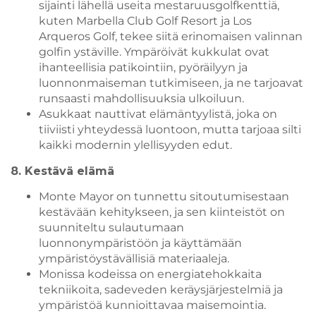
sijainti lähellä useita mestaruusgolfkenttiä,
kuten Marbella Club Golf Resort ja Los
Arqueros Golf, tekee siitä erinomaisen valinnan
golfin ystäville. Ympäröivät kukkulat ovat
ihanteellisia patikointiin, pyöräilyyn ja
luonnonmaiseman tutkimiseen, ja ne tarjoavat
runsaasti mahdollisuuksia ulkoiluun.
Asukkaat nauttivat elämäntyylistä, joka on
tiiviisti yhteydessä luontoon, mutta tarjoaa silti
kaikki modernin ylellisyyden edut.
8. Kestävä elämä
Monte Mayor on tunnettu sitoutumisestaan
kestävään kehitykseen, ja sen kiinteistöt on
suunniteltu sulautumaan
luonnonympäristöön ja käyttämään
ympäristöystävällisiä materiaaleja.
Monissa kodeissa on energiatehokkaita
tekniikoita, sadeveden keräysjärjestelmiä ja
ympäristöä kunnioittavaa maisemointia.