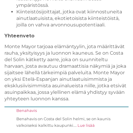
ympäristössä.
Kiinteistösijoittajat, jotka ovat kiinnostuneita
ainutlaatuisista, ekotietoisista kiinteistöistä,
joilla on vahva arvonnousupotentiaali.
Yhteenveto
Monte Mayor tarjoaa elämäntyylin, jota määrittävät
rauha, yksityisyys ja luonnon kauneus. Se on Costa
del Solin kätketty aarre, joka on suunniteltu
harvaan, josta avautuu dramaattisia näkymiä ja joka
sijaitsee lähellä tärkeimpiä palveluita. Monte Mayor
on yksi Etelä-Espanjan ainutlaatuisimmista ja
eksklusiivisimmista asuinalueista niille, jotka etsivät
asuinpaikkaa, jossa ylellinen elämä yhdistyy syvään
yhteyteen luonnon kanssa.
Benahavis
Benahavis on Costa del Solin helmi, se on kaunis
valkoiseksi kalkittu kaupunki.…
Lue lisää