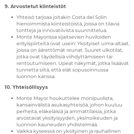
9. Arvostetut kiinteistöt
Yhteisö tarjoaa joitakin Costa del Solin
hienoimmista kiinteistöistä, joissa on tilavia
tontteja ja innovatiivista suunnittelua.
Monte Mayorissa sijaitsevien huviloiden
erityispiirteitä ovat usein: Yksityiset uima-altaat,
joissa on äärettömät reunat. Suuret ulkotilat,
jotka ovat täydellisiä viihdyttämiseen tai
rentoutumiseen. Upeat näkymät, jotka lisäävät
tunnetta siitä, että elät sopusoinnussa
luonnon kanssa.
10. Yhteisöllisyys
Monte Mayor houkuttelee monipuolista,
kansainvälistä asukasyhteisöä, johon kuuluu
perheitä, eläkeläisiä ja ammattilaisia, jotka
arvostavat yksityisyyden, yksinoikeuden ja
luonnon kauneuden yhdistelmää.
Vaikka kyseessä on yksityinen ja rauhallinen