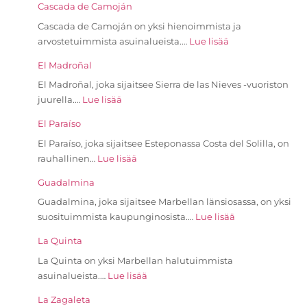
Cascada de Camoján
Cascada de Camoján on yksi hienoimmista ja
arvostetuimmista asuinalueista.…
Lue lisää
El Madroñal
El Madroñal, joka sijaitsee Sierra de las Nieves -vuoriston
juurella.…
Lue lisää
El Paraíso
El Paraíso, joka sijaitsee Esteponassa Costa del Solilla, on
rauhallinen…
Lue lisää
Guadalmina
Guadalmina, joka sijaitsee Marbellan länsiosassa, on yksi
suosituimmista kaupunginosista.…
Lue lisää
La Quinta
La Quinta on yksi Marbellan halutuimmista
asuinalueista.…
Lue lisää
La Zagaleta