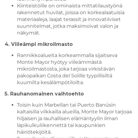
Kiinteistöille on ominaista mittatilaustyönä
rakennetut huvilat, joissa on korkealaatuisia
materiaaleja, laajat terassit ja innovatiiviset
suunnitelmat, jotka maksimoivat valon ja
näkymät.
4. Viileämpi mikroilmasto
Rannikkoalueita korkeammalla sijaitseva
Monte Mayor hyötyy viileämmästä
mikroilmastosta, joka tarjoaa virkistävän
pakopaikan Costa del Solille tyypillisiltä
kuumilta kesälämpötiloilta.
5. Rauhanomainen vaihtoehto
Toisin kuin Marbellan tai Puerto Banúsin
kaltaisilla vilkkailla alueilla, Monte Mayor tarjoaa
hiljaisen ja rauhallisen elämäntyylin ilman
läpikulkuliikennettä tai kaupunkien
häiriötekijöitä.