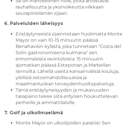
Se on ihanteellinen niille, jotka arvostavat
rauhallisuutta ja yksinoikeutta vilkkaan
seurapiirielämän sijaan.
6. Palveluiden läheisyys
Eristäytyneestä sijainnistaan huolimatta Monte
Mayor on vain 10-15 minuutin päässä
Benahavísin kylästä, joka tunnetaan "Costa del
Solin gastronomisena kulmana" sen
erinomaisista ravintoloista. 15 minuutin
ajomatkan päässä Esteponan ja Marbellan
rannoilta. Lähellä useita kansainvälisiä kouluja,
ylellisiä ostosmahdollisuuksia ja
maailmanluokan terveydenhuoltopalveluja.
Tämä eristäytyneisyyden ja mukavuuden
tasapaino tekee siitä erityisen houkuttelevan
perheille ja ammattilaisille.
7. Golf ja ulkoilmaelämä
Monte Mayor on ulkoilijoiden paratiisi: Sen