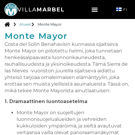
VILLA
MARBEL
FI
Alueet
Monte Mayor
Monte Mayor
Costa del Solin Benahavísin kunnassa sijaitseva
Monte Mayor on piilotettu helmi, joka tunnetaan
henkeäsalpaavasta luonnonkauneudesta,
rauhallisuudesta ja yksinoikeudesta. Tämä Sierra de
las Nieves -vuoriston juurella sijaitseva aidattu
yhteisö tarjoaa omaleimaisen elämäntyylin, joka
erottaa sen muista ylellisistä asuinalueista. Tässä on,
mikä tekee Monte Mayorista ainutlaatuisen:
1. Dramaattinen luontoasetelma
Monte Mayor on suojeltujen
luonnonsuojelualueiden ja vehreiden
kukkuloiden ympäröimä, ja sieltä avautuvat
vertaansa vailla olevat panoraamanäkymät