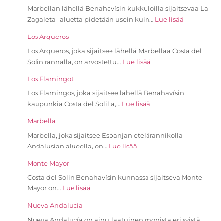
Marbellan lähellä Benahavísin kukkuloilla sijaitsevaa La
Zagaleta -aluetta pidetään usein kuin…
Lue lisää
Los Arqueros
Los Arqueros, joka sijaitsee lähellä Marbellaa Costa del
Solin rannalla, on arvostettu…
Lue lisää
Los Flamingot
Los Flamingos, joka sijaitsee lähellä Benahavísin
kaupunkia Costa del Solilla,…
Lue lisää
Marbella
Marbella, joka sijaitsee Espanjan etelärannikolla
Andalusian alueella, on…
Lue lisää
Monte Mayor
Costa del Solin Benahavísin kunnassa sijaitseva Monte
Mayor on…
Lue lisää
Nueva Andalucia
Nueva Andalucía on ainutlaatuinen monista eri syistä,