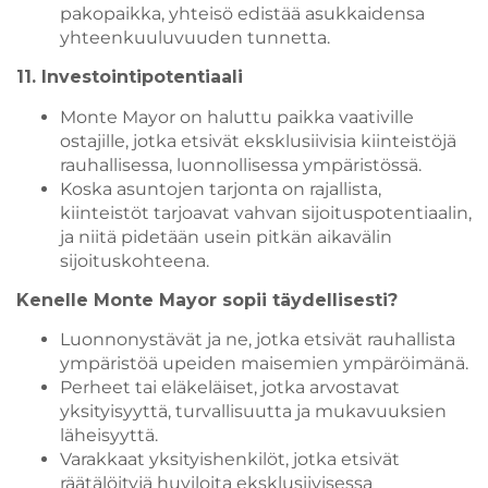
pakopaikka, yhteisö edistää asukkaidensa
yhteenkuuluvuuden tunnetta.
11. Investointipotentiaali
Monte Mayor on haluttu paikka vaativille
ostajille, jotka etsivät eksklusiivisia kiinteistöjä
rauhallisessa, luonnollisessa ympäristössä.
Koska asuntojen tarjonta on rajallista,
kiinteistöt tarjoavat vahvan sijoituspotentiaalin,
ja niitä pidetään usein pitkän aikavälin
sijoituskohteena.
Kenelle Monte Mayor sopii täydellisesti?
Luonnonystävät ja ne, jotka etsivät rauhallista
ympäristöä upeiden maisemien ympäröimänä.
Perheet tai eläkeläiset, jotka arvostavat
yksityisyyttä, turvallisuutta ja mukavuuksien
läheisyyttä.
Varakkaat yksityishenkilöt, jotka etsivät
räätälöityjä huviloita eksklusiivisessa