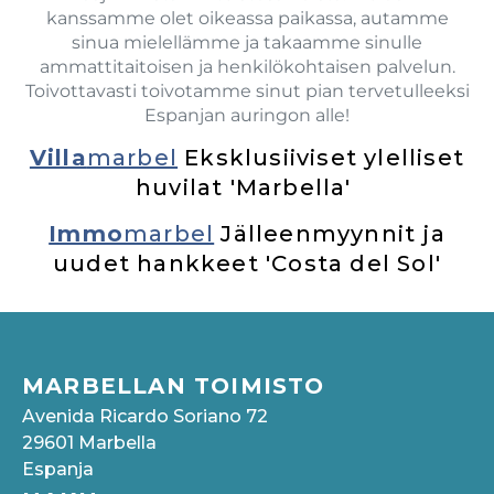
kanssamme olet oikeassa paikassa, autamme
sinua mielellämme ja takaamme sinulle
ammattitaitoisen ja henkilökohtaisen palvelun.
Toivottavasti toivotamme sinut pian tervetulleeksi
Espanjan auringon alle!
Villa
marbel
Eksklusiiviset ylelliset
huvilat 'Marbella'
Immo
marbel
Jälleenmyynnit ja
uudet hankkeet 'Costa del Sol'
MARBELLAN TOIMISTO
Avenida Ricardo Soriano 72
29601 Marbella
Espanja