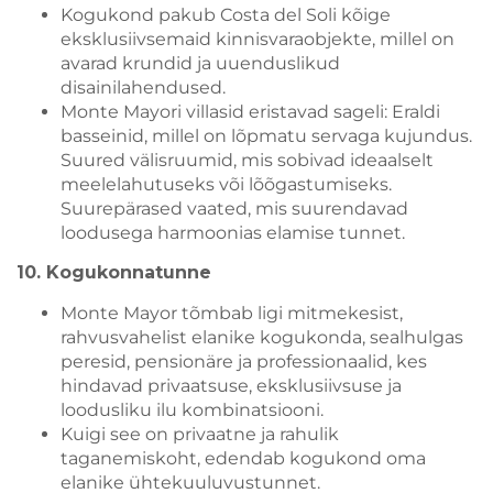
Kogukond pakub Costa del Soli kõige
eksklusiivsemaid kinnisvaraobjekte, millel on
avarad krundid ja uuenduslikud
disainilahendused.
Monte Mayori villasid eristavad sageli: Eraldi
basseinid, millel on lõpmatu servaga kujundus.
Suured välisruumid, mis sobivad ideaalselt
meelelahutuseks või lõõgastumiseks.
Suurepärased vaated, mis suurendavad
loodusega harmoonias elamise tunnet.
10. Kogukonnatunne
Monte Mayor tõmbab ligi mitmekesist,
rahvusvahelist elanike kogukonda, sealhulgas
peresid, pensionäre ja professionaalid, kes
hindavad privaatsuse, eksklusiivsuse ja
loodusliku ilu kombinatsiooni.
Kuigi see on privaatne ja rahulik
taganemiskoht, edendab kogukond oma
elanike ühtekuuluvustunnet.