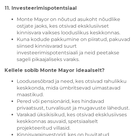
11. Investeerimispotentsiaal
Monte Mayor on nõutud asukoht nõudlike
ostjate jaoks, kes otsivad eksklusiivset
kinnisvara vaikses looduslikus keskkonnas.
Kuna kodude pakkumine on piiratud, pakuvad
siinsed kinnisvarad suurt
investeerimispotentsiaali ja neid peetakse
sageli pikaajaliseks varaks.
Kellele sobib Monte Mayor ideaalselt?
Loodusesõbrad ja need, kes otsivad rahulikku
keskkonda, mida ümbritsevad uimastavad
maastikud.
Pered või pensionärid, kes hindavad
privaatsust, turvalisust ja mugavuste lähedust.
Varakad üksikisikud, kes otsivad eksklusiivses
keskkonnas asuvaid, spetsiaalselt
projekteeritud villasid.
Kinnisvarainvestorid, kes on huvitatud