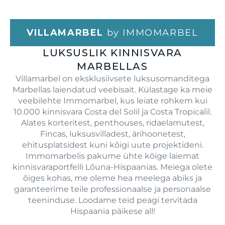
VILLAMARBEL
by IMMOMARBEL
LUKSUSLIK KINNISVARA
MARBELLAS
Villamarbel on eksklusiivsete luksusomanditega
Marbellas laiendatud veebisait. Külastage ka meie
veebilehte Immomarbel, kus leiate rohkem kui
10.000 kinnisvara Costa del Solil ja Costa Tropicalil.
Alates korteritest, penthouses, ridaelamutest,
Fincas, luksusvilladest, ärihoonetest,
ehitusplatsidest kuni kõigi uute projektideni.
Immomarbelis pakume ühte kõige laiemat
kinnisvaraportfelli Lõuna-Hispaanias. Meiega olete
õiges kohas, me oleme hea meelega abiks ja
garanteerime teile professionaalse ja personaalse
teeninduse. Loodame teid peagi tervitada
Hispaania päikese all!