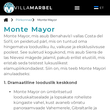
VILLA
MARBEL
ET
Piirkonnad
Monte Mayor
Monte Mayor
Monte Mayor, mis asub Benahavís'i vallas Costa del
Sol'il, on peidetud pärl, mis on tuntud oma
hingematva loodusliku ilu, vaikuse ja eksklusiivsuse
poolest. See suletud kogukond, mis asub Sierra de
las Nievesi mägede jalamil, pakub erilist elustiili, mis
eristab seda teistest luksuslikest
elamupiirkondadest. Siin on, mis teeb Monte Mayori
ainulaadseks:
1. Dramaatiline looduslik keskkond
Monte Mayor on ümbritsetud
looduskaitsealade ja lopsakate roheliste
küngaste vahel, kust avaneb võrratu
panoraamvaade Vahemerele, Gibraltarile ja