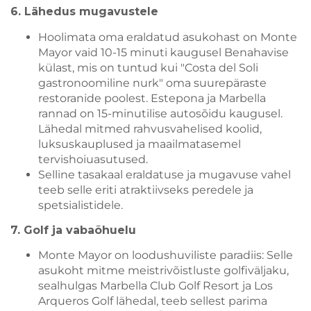
6. Lähedus mugavustele
Hoolimata oma eraldatud asukohast on Monte
Mayor vaid 10-15 minuti kaugusel Benahavise
külast, mis on tuntud kui "Costa del Soli
gastronoomiline nurk" oma suurepäraste
restoranide poolest. Estepona ja Marbella
rannad on 15-minutilise autosõidu kaugusel.
Lähedal mitmed rahvusvahelised koolid,
luksuskauplused ja maailmatasemel
tervishoiuasutused.
Selline tasakaal eraldatuse ja mugavuse vahel
teeb selle eriti atraktiivseks peredele ja
spetsialistidele.
7. Golf ja vabaõhuelu
Monte Mayor on loodushuviliste paradiis: Selle
asukoht mitme meistrivõistluste golfiväljaku,
sealhulgas Marbella Club Golf Resort ja Los
Arqueros Golf lähedal, teeb sellest parima