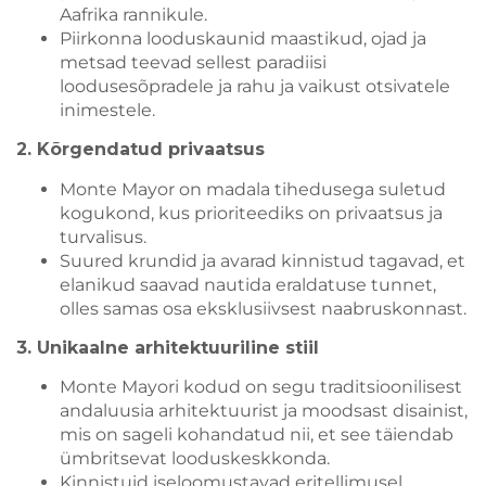
Aafrika rannikule.
Piirkonna looduskaunid maastikud, ojad ja
metsad teevad sellest paradiisi
loodusesõpradele ja rahu ja vaikust otsivatele
inimestele.
2. Kõrgendatud privaatsus
Monte Mayor on madala tihedusega suletud
kogukond, kus prioriteediks on privaatsus ja
turvalisus.
Suured krundid ja avarad kinnistud tagavad, et
elanikud saavad nautida eraldatuse tunnet,
olles samas osa eksklusiivsest naabruskonnast.
3. Unikaalne arhitektuuriline stiil
Monte Mayori kodud on segu traditsioonilisest
andaluusia arhitektuurist ja moodsast disainist,
mis on sageli kohandatud nii, et see täiendab
ümbritsevat looduskeskkonda.
Kinnistuid iseloomustavad eritellimusel