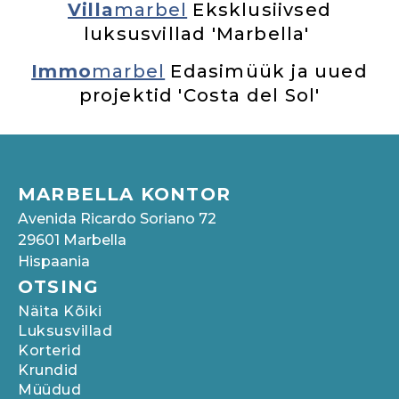
Villa
marbel
Eksklusiivsed
luksusvillad 'Marbella'
Immo
marbel
Edasimüük ja uued
projektid 'Costa del Sol'
MARBELLA KONTOR
Avenida Ricardo Soriano 72
29601 Marbella
Hispaania
OTSING
Näita Kõiki
Luksusvillad
Korterid
Krundid
Müüdud