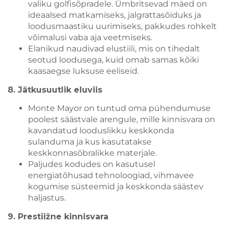
valiku golfisõpradele. Ümbritsevad mäed on
ideaalsed matkamiseks, jalgrattasõiduks ja
loodusmaastiku uurimiseks, pakkudes rohkelt
võimalusi vaba aja veetmiseks.
Elanikud naudivad elustiili, mis on tihedalt
seotud loodusega, kuid omab samas kõiki
kaasaegse luksuse eeliseid.
8. Jätkusuutlik eluviis
Monte Mayor on tuntud oma pühendumuse
poolest säästvale arengule, mille kinnisvara on
kavandatud looduslikku keskkonda
sulanduma ja kus kasutatakse
keskkonnasõbralikke materjale.
Paljudes kodudes on kasutusel
energiatõhusad tehnoloogiad, vihmavee
kogumise süsteemid ja keskkonda säästev
haljastus.
9. Prestiižne kinnisvara