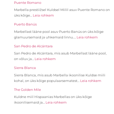
Puente Romano
Marbella prestiižsel Kuldsel Miilil asuv Puente Romano on
üks kõige…
Leia rohkem
Puerto Banús
Marbellast lääne pool asuv Puerto Banús on üks kõige
glamuursemaid ja uhkemaid linnu.…
Leia rohkem
San Pedro de Alcántara
San Pedro de Alcántara, mis asub Marbellast lääne pool,
on võluv ja…
Leia rohkem
Sierra Blanca
Sierra Blanca, mis asub Marbella ikoonilise Kuldse miili
kohal, on üks kõige populaarsematest…
Leia rohkem
The Golden Mile
Kuldne miil Hispaanias Marbellas on üks kõige
ikoonilisemaid ja…
Leia rohkem