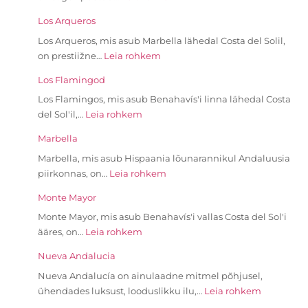
Los Arqueros
Los Arqueros, mis asub Marbella lähedal Costa del Solil,
on prestiižne…
Leia rohkem
Los Flamingod
Los Flamingos, mis asub Benahavís'i linna lähedal Costa
del Sol'il,…
Leia rohkem
Marbella
Marbella, mis asub Hispaania lõunarannikul Andaluusia
piirkonnas, on…
Leia rohkem
Monte Mayor
Monte Mayor, mis asub Benahavís'i vallas Costa del Sol'i
ääres, on…
Leia rohkem
Nueva Andalucia
Nueva Andalucía on ainulaadne mitmel põhjusel,
ühendades luksust, looduslikku ilu,…
Leia rohkem