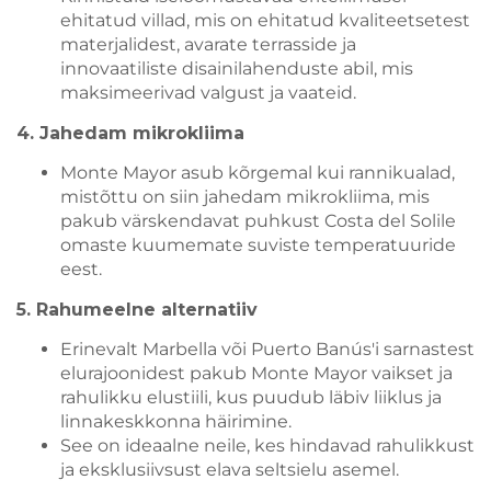
ehitatud villad, mis on ehitatud kvaliteetsetest
materjalidest, avarate terrasside ja
innovaatiliste disainilahenduste abil, mis
maksimeerivad valgust ja vaateid.
4. Jahedam mikrokliima
Monte Mayor asub kõrgemal kui rannikualad,
mistõttu on siin jahedam mikrokliima, mis
pakub värskendavat puhkust Costa del Solile
omaste kuumemate suviste temperatuuride
eest.
5. Rahumeelne alternatiiv
Erinevalt Marbella või Puerto Banús'i sarnastest
elurajoonidest pakub Monte Mayor vaikset ja
rahulikku elustiili, kus puudub läbiv liiklus ja
linnakeskkonna häirimine.
See on ideaalne neile, kes hindavad rahulikkust
ja eksklusiivsust elava seltsielu asemel.