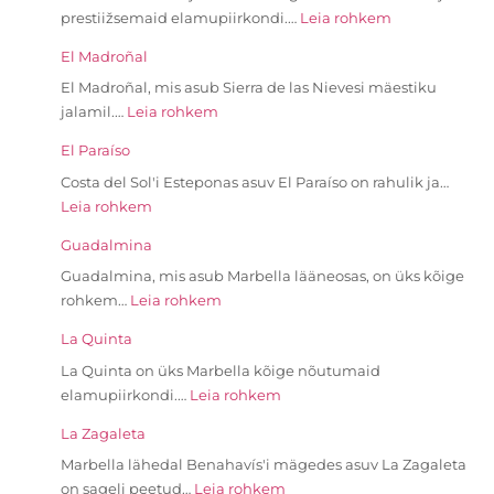
prestiižsemaid elamupiirkondi.…
Leia rohkem
El Madroñal
El Madroñal, mis asub Sierra de las Nievesi mäestiku
jalamil.…
Leia rohkem
El Paraíso
Costa del Sol'i Esteponas asuv El Paraíso on rahulik ja…
Leia rohkem
Guadalmina
Guadalmina, mis asub Marbella lääneosas, on üks kõige
rohkem…
Leia rohkem
La Quinta
La Quinta on üks Marbella kõige nõutumaid
elamupiirkondi.…
Leia rohkem
La Zagaleta
Marbella lähedal Benahavís'i mägedes asuv La Zagaleta
on sageli peetud…
Leia rohkem