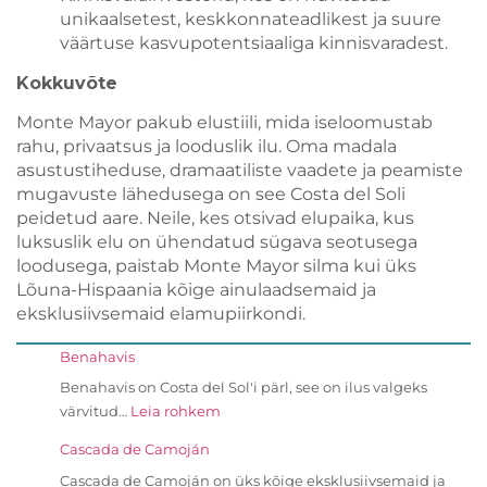
unikaalsetest, keskkonnateadlikest ja suure
väärtuse kasvupotentsiaaliga kinnisvaradest.
Kokkuvõte
Monte Mayor pakub elustiili, mida iseloomustab
rahu, privaatsus ja looduslik ilu. Oma madala
asustustiheduse, dramaatiliste vaadete ja peamiste
mugavuste lähedusega on see Costa del Soli
peidetud aare. Neile, kes otsivad elupaika, kus
luksuslik elu on ühendatud sügava seotusega
loodusega, paistab Monte Mayor silma kui üks
Lõuna-Hispaania kõige ainulaadsemaid ja
eksklusiivsemaid elamupiirkondi.
Benahavis
Benahavis on Costa del Sol'i pärl, see on ilus valgeks
värvitud…
Leia rohkem
Cascada de Camoján
Cascada de Camoján on üks kõige eksklusiivsemaid ja