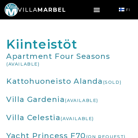
VILLA
MARBEL
FI
Kiinteistöt
Apartment Four Seasons
(AVAILABLE)
Kattohuoneisto Alanda
(SOLD)
Villa Gardenia
(AVAILABLE)
Villa Celestia
(AVAILABLE)
Yacht Princess F70
(ON REQUEST)