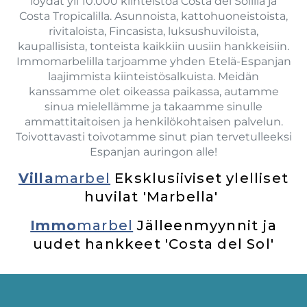
löydät yli 10.000 kiinteistöä Costa del Solilla ja
Costa Tropicalilla. Asunnoista, kattohuoneistoista,
rivitaloista, Fincasista, luksushuviloista,
kaupallisista, tonteista kaikkiin uusiin hankkeisiin.
Immomarbelilla tarjoamme yhden Etelä-Espanjan
laajimmista kiinteistösalkuista. Meidän
kanssamme olet oikeassa paikassa, autamme
sinua mielellämme ja takaamme sinulle
ammattitaitoisen ja henkilökohtaisen palvelun.
Toivottavasti toivotamme sinut pian tervetulleeksi
Espanjan auringon alle!
Villa
marbel
Eksklusiiviset ylelliset
huvilat 'Marbella'
Immo
marbel
Jälleenmyynnit ja
uudet hankkeet 'Costa del Sol'