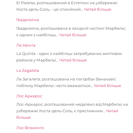
El Paraíso, розташований в Естепоні на узбережжі
Коста-дель-Соль, - це спокійний…
Читай більше
Гвадалміна
Гвадалміна, розташована в західній частині Марбельї,
є одним з найбільш…
Читай більше
Ла Квінта
La Quinta - один з найбільш затребуваних житлових
районів у Марбельї…
Читай більше
La Zagaleta
Ла Загалета, розташована на пагорбах Бенахавіс
поблизу Марбельї, часто вважається…
Читай більше
Лос Аркерос
Лос-Аркарос, розташований недалеко від Марбельї на
узбережжі Коста-дель-Соль, є престижним…
Читай
більше
Лос Фламінго