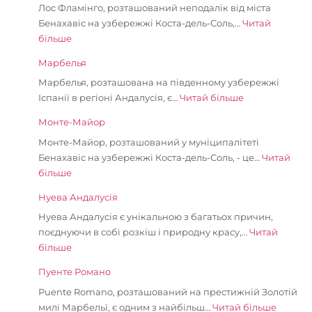
Лос Фламінго, розташований неподалік від міста
Бенахавіс на узбережжі Коста-дель-Соль,…
Читай
більше
Марбелья
Марбелья, розташована на південному узбережжі
Іспанії в регіоні Андалусія, є…
Читай більше
Монте-Майор
Монте-Майор, розташований у муніципалітеті
Бенахавіс на узбережжі Коста-дель-Соль, - це…
Читай
більше
Нуева Андалусія
Нуева Андалусія є унікальною з багатьох причин,
поєднуючи в собі розкіш і природну красу,…
Читай
більше
Пуенте Романо
Puente Romano, розташований на престижній Золотій
милі Марбельї, є одним з найбільш…
Читай більше