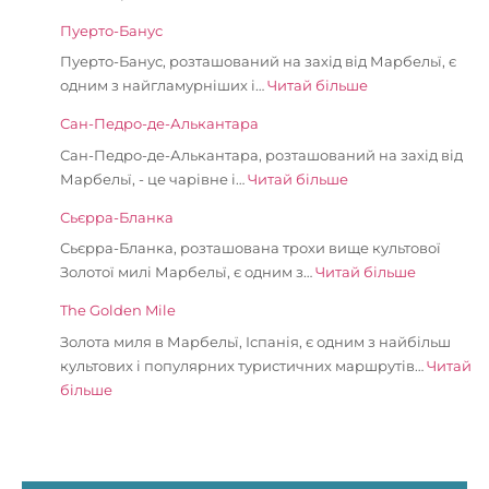
Пуерто-Банус
Пуерто-Банус, розташований на захід від Марбельї, є
одним з найгламурніших і…
Читай більше
Сан-Педро-де-Алькантара
Сан-Педро-де-Алькантара, розташований на захід від
Марбельї, - це чарівне і…
Читай більше
Сьєрра-Бланка
Сьєрра-Бланка, розташована трохи вище культової
Золотої милі Марбельї, є одним з…
Читай більше
The Golden Mile
Золота миля в Марбельї, Іспанія, є одним з найбільш
культових і популярних туристичних маршрутів…
Читай
більше