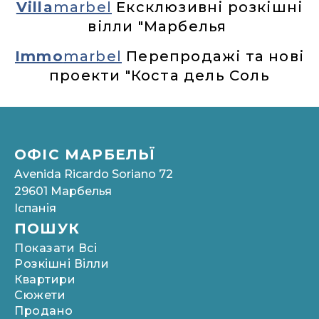
Villa
marbel
Ексклюзивні розкішні
вілли "Марбелья
Immo
marbel
Перепродажі та нові
проекти "Коста дель Соль
ОФІС МАРБЕЛЬЇ
Avenida Ricardo Soriano 72
29601 Марбелья
Іспанія
ПОШУК
Показати Всі
Розкішні Вілли
Квартири
Сюжети
Продано