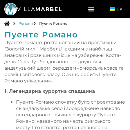
VILLA
MARBEL
UK
Pегіони
Пуенте Романо
Пуенте Романо
Пуенте Романо, розташований на престижній
"Золотій милі" Марбельї, є одним з найбільш
знакових і розкішних місць на узбережжі Коста-
дель-Соль. Тут бездоганно поєднуються
андалузький шарм, середземноморська краса та
розкіш світового класу. Ось що робить Пуенте
Романо унікальним:
1. Легендарна курортна спадщина
Пуенте-Романо спочатку було спроектоване
як андалузьке село і зосереджене навколо
легендарного пляжного курорту Пуенте-
Романо, названого на честь римського
мосту 1-го століття, розташованого на