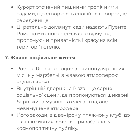
Курорт оточений пишними тропічними
садами, що створюють спокійне і природне
середовище.
Ці ретельно доглянуті сади надають Пуенте
Романо мирного, сільського відчуття,
пропонуючи приватність і красу на всій
території готелю.
7. Жваве соціальне життя
Puente Romano - одне з найпопулярніших
місць у Марбельї, з жвавою атмосферою
вдень і вночі.
Внутрішній дворик La Plaza - це серце
соціальної сцени, де пропонуються шикарні
бари, жива музика та елегантна, але
невимушена атмосфера.
Його заходи, від вечірок у пляжному клубі до
ексклюзивних вечерь, приваблюють
космополітичну публіку.