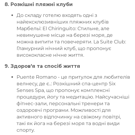
8. Розкішні пляжні клуби
До складу готелю входять одні з
найексклюзивніших пляжних клубів
Марбельї: El Chiringuito: Стильне, але
невимушене місце на березі моря, де
можна випити та повечеряти. La Suite Club:
Гламурний нічний клуб, що пропонує
висококласне нічне життя.
9. Здоров'я та спосіб життя
Puente Romano - це притулок для любителів
велнесу, де є..: Розкішний спа-центр Six
Senses Spa, що пропонує комплексні
процедури, йогу та медитацію. Найсучасніші
фітнес-зали, персональні тренери та
оздоровчі програми. Можливості для
активного відпочинку на свіжому повітрі,
такі як йога на березі моря та водні види
спорту.