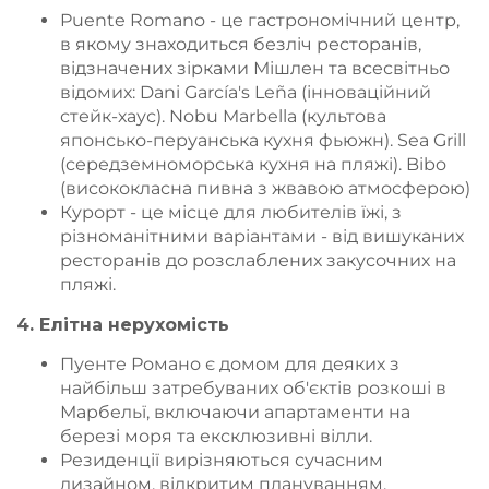
Puente Romano - це гастрономічний центр,
в якому знаходиться безліч ресторанів,
відзначених зірками Мішлен та всесвітньо
відомих: Dani García's Leña (інноваційний
стейк-хаус). Nobu Marbella (культова
японсько-перуанська кухня фьюжн). Sea Grill
(середземноморська кухня на пляжі). Bibo
(висококласна пивна з жвавою атмосферою)
Курорт - це місце для любителів їжі, з
різноманітними варіантами - від вишуканих
ресторанів до розслаблених закусочних на
пляжі.
4. Елітна нерухомість
Пуенте Романо є домом для деяких з
найбільш затребуваних об'єктів розкоші в
Марбельї, включаючи апартаменти на
березі моря та ексклюзивні вілли.
Резиденції вирізняються сучасним
дизайном, відкритим плануванням,