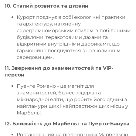
10. Сталий розвиток та дизайн
Курорт поєднує в собі екологічні практики
та архітектуру, натхненну
середземноморським стилем, з побіленими
будівлями, теракотовими дахами та
відкритими внутрішніми двориками, що
гармонійно поєднуються з навколишнім
середовищем.
11. Звернення до знаменитостей та VIP-
персон
Пуенте Романо - це магніт для
знаменитостей, бізнес-лідерів та
міжнародної еліти, що робить його одним з
найгламурніших і найпрестижніших місць у
Марбельї.
12. Близькість до Марбельї та Пуерто-Бануса
Розташований на півдорозі між Марбельєю