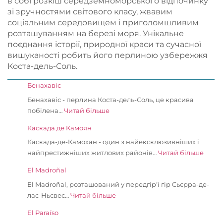
в собі розкіш середземноморського відпочинку
зі зручностями світового класу, жвавим
соціальним середовищем і приголомшливим
розташуванням на березі моря. Унікальне
поєднання історії, природної краси та сучасної
вишуканості робить його перлиною узбережжя
Коста-дель-Соль.
Бенахавіс
Бенахавіс - перлина Коста-дель-Соль, це красива
побілена…
Читай більше
Каскада де Камоян
Каскада-де-Камохан - один з найексклюзивніших і
найпрестижніших житлових районів…
Читай більше
El Madroñal
El Madroñal, розташований у передгір'ї гір Сьєрра-де-
лас-Ньєвес…
Читай більше
El Paraíso