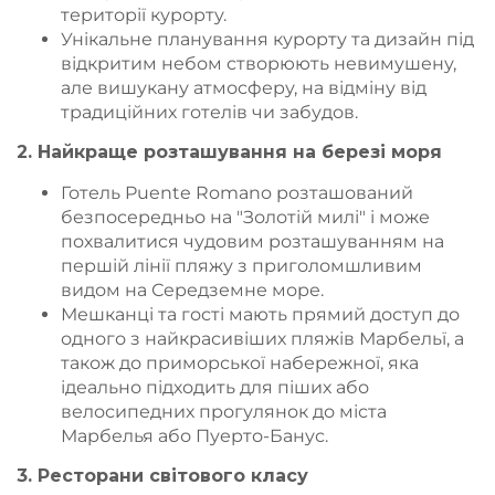
території курорту.
Унікальне планування курорту та дизайн під
відкритим небом створюють невимушену,
але вишукану атмосферу, на відміну від
традиційних готелів чи забудов.
2. Найкраще розташування на березі моря
Готель Puente Romano розташований
безпосередньо на "Золотій милі" і може
похвалитися чудовим розташуванням на
першій лінії пляжу з приголомшливим
видом на Середземне море.
Мешканці та гості мають прямий доступ до
одного з найкрасивіших пляжів Марбельї, а
також до приморської набережної, яка
ідеально підходить для піших або
велосипедних прогулянок до міста
Марбелья або Пуерто-Банус.
3. Ресторани світового класу