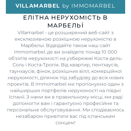
VILLAMARBEL
by IMMOMARBEL
ЕЛІТНА НЕРУХОМІСТЬ В
МАРБЕЛЬЇ
Villamarbel - це розширений веб-сайт з
ексклюзивною розкішною нерухомістю в
Марбельї. Відвідайте також наш сайт
Immomarbel, де ви знайдете понад 10 000
об'єктів нерухомості на узбережжі Коста-дель-
Соль і Коста-Тропік. Від квартир, пентхаусів,
таунхаусів, фінок, розкішних вілл, комерційної
нерухомості, ділянок під забудову до всіх нових
проектів. В Immomarbel ми пропонуємо один з
найширших портфелів нерухомості на півдні
Іспанії. З нами ви в правильному місці, ми раді
допомогти вам і гарантуємо професійне та
персональне обслуговування. Ми сподіваємось
незабаром привітати вас під іспанським
сонцем!