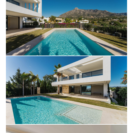
gier, zapewniając, że nieruchomość zaspokoi każdą
potrzebę stylu życia. Dogodnie zlokalizowana w
pobliżu podstawowych usług, ekskluzywnych
udogodnień oraz światowej klasy restauracji i
sklepów, a także z całodobową ochroną, willa ta
stanowi wyjątkową okazję, aby cieszyć się
niezrównanym stylem życia w pożądanej Golden
Mile w Marbelli.