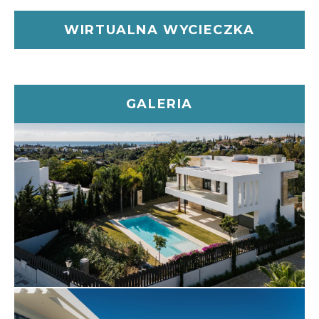
ogród, spokojny prywatny basen i zadaszony taras
WIRTUALNA WYCIECZKA
na werandzie zapewniają idealne warunki do relaksu
i przyjmowania gości.
Na pierwszym piętrze znajduje się główny
apartament, który obejmuje luksusową łazienkę i
dobrze wyposażoną garderobę. Dwie dodatkowe
GALERIA
sypialnie na tym poziomie również mają dostęp do
tarasu, oferując malownicze widoki na otaczający
krajobraz. Taras na dachu jest wyjątkową cechą,
zaprojektowaną z myślą o maksymalnej
przyjemności z jacuzzi, solarium i zapierającymi dech
w piersiach widokami na wybrzeże Marbelli i góry,
dzięki czemu idealnie nadaje się do rozrywki lub
relaksu w dobrym stylu.
Niższy poziom willi zwiększa jej wszechstronność,
mieszcząc dwie dodatkowe sypialnie, które są
idealne dla gości lub dalszej rodziny. Przestrzeń ta
oferuje również dużo miejsca, które można
dostosować jako siłownię, kino domowe lub pokój