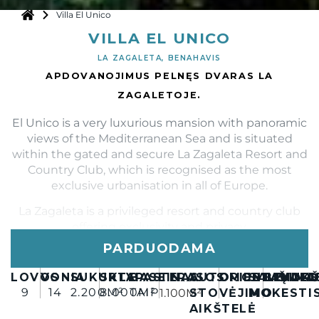
Villa El Unico
VILLA EL UNICO
LA ZAGALETA, BENAHAVIS
APDOVANOJIMUS PELNĘS DVARAS LA
ZAGALETOJE.
El Unico is a very luxurious mansion with panoramic
views of the Mediterranean Sea and is situated
within the gated and secure La Zagaleta Resort and
Country Club, which is recognised as the most
exclusive urbanisation in all of Europe.
La Zagaleta is a privileged resort and country club
offering exclusivity and privacy.
PARDUODAMA
The property consists of a state-of-the-art gourmet
kitchen with external water features, double high
LOVOS
VONIA
SUKURTA
SKLYPAS
BASEINAS
TERASOS
AUTOMOBILIŲ
ORIENTAVIMA
SAVIVAL
BENDR
ŠIUK
ceilings, a master bathroom designed by a fashion
9
14
2.200M²
8.000M²
TAIP
1.100M²
STOVĖJIMO
MOKESTI
designer, a games area with a bowling alley, a
AIKŠTELĖ
rooftop terrace, unimpeded sea views, and beach