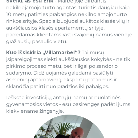
Sveiki, aš esu Erik
- Marbeljoje dirbantis
nekilnojamojo turto agentas, turintis daugiau kaip
10 metų patirties prabangios nekilnojamojo turto
rinkos srityje. Specializuojuosi aukštos klasės vilų ir
aukščiausios klasės apartamentų srityje,
padėdamas klientams rasti svajonių namus vienoje
gražiausių pasaulio vietų.
Kuo išsiskiria „Villamarbel“?
Tai mūsų
įsipareigojimas siekti aukščiausios kokybės - ne tik
pirkimo proceso metu, bet ir ilgai po sandorio
sudarymo. Didžiuojamės galėdami pasiūlyti
asmeninį aptarnavimą, ekspertų patarimus ir
sklandžią patirtį nuo pradžios iki pabaigos.
Ieškote investicijų, antrųjų namų ar nuolatinės
gyvenamosios vietos - esu pasirengęs padėti jums
kiekviename žingsnyje.