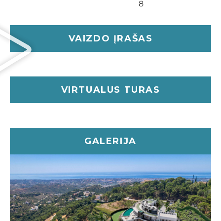
8
club indoor/outdoor pool surroundings are all
aspects of the villa.
The Villa has an 8,000 m2 plot of land and 2,500 m2
VAIZDO ĮRAŠAS
of interior living space.
VIRTUALUS TURAS
GALERIJA