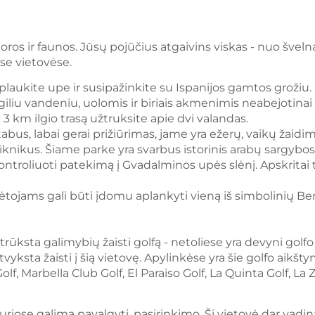
ros ir faunos. Jūsų pojūčius atgaivins viskas - nuo šveln
se vietovėse.
laukite upe ir susipažinkite su Ispanijos gamtos grožiu. 
 giliu vandeniu, uolomis ir biriais akmenimis neabejotinai 
 3 km ilgio trasą užtruksite apie dvi valandas.
abus, labai gerai prižiūrimas, jame yra ežerų, vaikų žaidim
iknikus. Šiame parke yra svarbus istorinis arabų sargybos
troliuoti patekimą į Gvadalminos upės slėnį. Apskritai ta
ylėtojams gali būti įdomu aplankyti vieną iš simbolinių B
ksta galimybių žaisti golfą - netoliese yra devyni golfo ai
tvyksta žaisti į šią vietovę. Apylinkėse yra šie golfo aikšt
, Marbella Club Golf, El Paraiso Golf, La Quinta Golf, La Z
, kuriose galima pavalgyti, pasirinkimo. Ši vietovė dar va