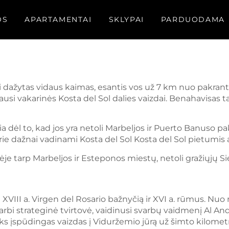
OS
APARTAMENTAI
SKLYPAI
PARDUODAMA
tai dažytas vidaus kaimas, esantis vos už 7 km nuo pakran
ngiausi vakarinės Kosta del Sol dalies vaizdai. Benahavisas 
a dėl to, kad jos yra netoli Marbeljos ir Puerto Banuso 
urie dažnai vadinami Kosta del Sol Kosta del Sol pietumis
je tarp Marbeljos ir Esteponos miestų, netoli gražiųjų Sie
 XVIII a. Virgen del Rosario bažnyčią ir XVI a. rūmus. Nuo m
arbi strateginė tvirtovė, vaidinusi svarbų vaidmenį Al A
toks įspūdingas vaizdas į Viduržemio jūrą už šimto kilomet