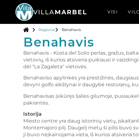
VILLA
MARBEL
VISI
VIL
Regionai
Benahavis
Benahavis
Benahavis - Kosta del Solio perlas, gražus, bal
vietovių, iš kurios atsiveria puikiausi ir vaizdi
dėl "La Zagaleta" vietovės.
Benahaviso apylinkės yra prestižinės, daugiausi
devyni golfo aikštynai ir daugybė restoranų, k
Benahavisas įsikūręs šalies gilumoje, pusiaukelė
pakrantės.
Istorija
Miesto centre yra daug istorinių vietų, įskaitant
Montemajoro pilį. Daugelį metų ši pilis buvo sv
ji buvo neįkainojama vieta, iš kurios atsiveria 