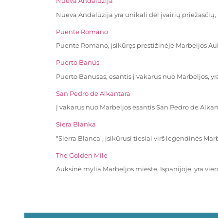
Nueva Andalūzija
Nueva Andalūzija yra unikali dėl įvairių priežasčių
Puente Romano
Puente Romano, įsikūręs prestižinėje Marbeljos Auks
Puerto Banús
Puerto Banusas, esantis į vakarus nuo Marbeljos, yra
San Pedro de Alkantara
Į vakarus nuo Marbeljos esantis San Pedro de Alkant
Siera Blanka
"Sierra Blanca", įsikūrusi tiesiai virš legendinės Ma
The Golden Mile
Auksinė mylia Marbeljos mieste, Ispanijoje, yra vie