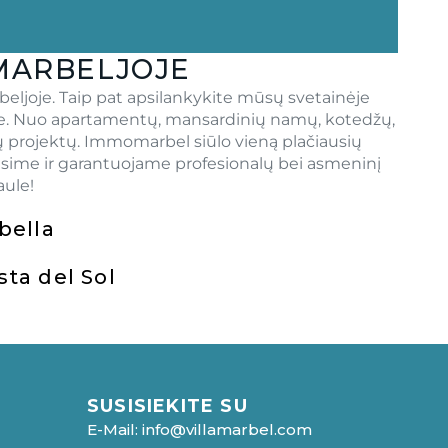
MARBELJOJE
rbeljoje. Taip pat apsilankykite mūsų svetainėje
kale. Nuo apartamentų, mansardinių namų, kotedžų,
ų projektų. Immomarbel siūlo vieną plačiausių
ėsime ir garantuojame profesionalų bei asmeninį
aule!
rbella
sta del Sol
SUSISIEKITE SU
E-Mail: info@villamarbel.com