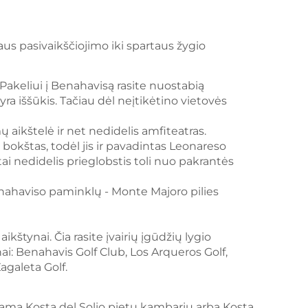
aus pasivaikščiojimo iki spartaus žygio
Pakeliui į Benahavisą rasite nuostabią
yra iššūkis. Tačiau dėl neįtikėtino vietovės
ų aikštelė ir net nedidelis amfiteatras.
 bokštas, todėl jis ir pavadintas Leonareso
i nedidelis prieglobstis toli nuo pakrantės
enahaviso paminklų - Monte Majoro pilies
kštynai. Čia rasite įvairių įgūdžių lygio
ynai: Benahavis Golf Club, Los Arqueros Golf,
agaleta Golf.
dinama Kosta del Solio pietų kambariu arba Kosta