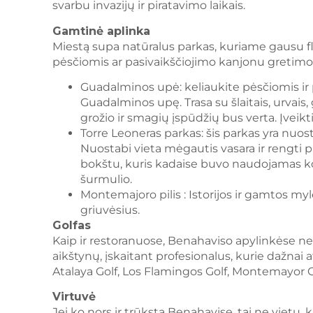
svarbu invazijų ir piratavimo laikais.
Gamtinė aplinka
Miestą supa natūralus parkas, kuriame gausu flo
pėsčiomis ar pasivaikščiojimo kanjonu gretimo
Guadalminos upė: keliaukite pėsčiomis ir p
Guadalminos upę. Trasa su šlaitais, urvais,
grožio ir smagių įspūdžių bus verta. Įveikti
Torre Leoneras parkas: šis parkas yra nuost
Nuostabi vieta mėgautis vasara ir rengti p
bokštu, kuris kadaise buvo naudojamas kon
šurmulio.
Montemajoro pilis : Istorijos ir gamtos m
griuvėsius.
Golfas
Kaip ir restoranuose, Benahaviso apylinkėse netrū
aikštynų, įskaitant profesionalus, kurie dažnai a
Atalaya Golf, Los Flamingos Golf, Montemayor Golf
Virtuvė
Jei ko nors ir trūksta Benahavise, tai ne vietų