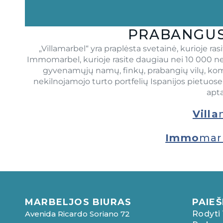
PRABANGUS
„Villamarbel“ yra praplėsta svetainė, kurioje r
Immomarbel, kurioje rasite daugiau nei 10 000 ne
gyvenamųjų namų, finkų, prabangių vilų, kome
nekilnojamojo turto portfelių Ispanijos pietuo
apta
Villa
Immo
mar
MARBELJOS BIURAS
PAIE
Avenida Ricardo Soriano 72
Rodyti