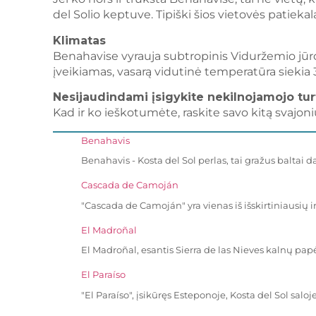
del Solio keptuve. Tipiški šios vietovės patiekala
Klimatas
Benahavise vyrauja subtropinis Viduržemio jūros
įveikiamas, vasarą vidutinė temperatūra siekia 
Nesijaudindami įsigykite nekilnojamojo tu
Kad ir ko ieškotumėte, raskite savo kitą svajon
Benahavis
Benahavis - Kosta del Sol perlas, tai gražus baltai 
Cascada de Camoján
"Cascada de Camoján" yra vienas iš išskirtiniausių
El Madroñal
El Madroñal, esantis Sierra de las Nieves kalnų pa
El Paraíso
"El Paraíso", įsikūręs Esteponoje, Kosta del Sol salo