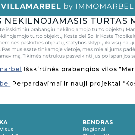
VILLAMARBEL
by IMMOMARBEL
 NEKILNOJAMASIS TURTAS 
asite išskirtinių prabangių nekilnojamojo turto objektų Ma
kilnojamojo turto objektų Kosta del Sol ir Kosta Tropi
rcinės paskirties objektų, statybos sklypų iki visų nauj
se. Pas mus esate tinkamoje vietoje, mes mielai jums pad
rnavimą. Tikimės netrukus pasveikinti jus po Ispanijos s
marbel
Išskirtinės prabangios vilos "Ma
bel
Perpardavimai ir nauji projektai "Ko
ŠKA
BENDRAS
 Visus
Regionai