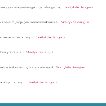
, nes joje dera prabanga ir gamtos grožis,…
Skaitykite daugiau
inėje mylioje, yra vienas iš labiausiai…
Skaitykite daugiau
 vienas iš žaviausių ir…
Skaitykite daugiau
ara yra žavus ir…
Skaitykite daugiau
rbeljos Auksinės mylios, yra vienas iš…
Skaitykite daugiau
na iš žymiausių ir…
Skaitykite daugiau