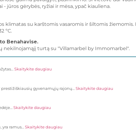
i - jūros gėrybės, ryžiai ir mėsa, ypač kiauliena.
 klimatas su karštomis vasaromis ir šiltomis žiemomis. Dė
32 ºC.
rto Benahavise.
ių nekilnojamąjį turtą su "Villamarbel by Immomarbel".
dažytas…
Skaitykite daugiau
 ir prestižiškiausių gyvenamųjų rajonų…
Skaitykite daugiau
pėdėje…
Skaitykite daugiau
je, yra ramus…
Skaitykite daugiau