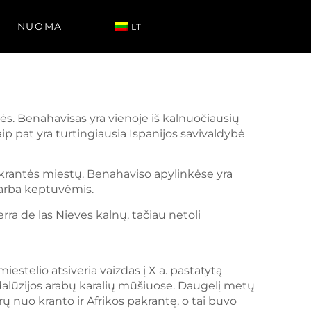
NUOMA
LT
tės. Benahavisas yra vienoje iš kalnuočiausių
taip pat yra turtingiausia Ispanijos savivaldybė
pakrantės miestų. Benahaviso apylinkėse yra
 arba keptuvėmis.
rra de las Nieves kalnų, tačiau netoli
iestelio atsiveria vaizdas į X a. pastatytą
ndalūzijos arabų karalių mūšiuose. Daugelį metų
rų nuo kranto ir Afrikos pakrantę, o tai buvo