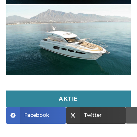
en födelsedagstårta, DJ, levande musiker och
mycket mer. Allt för att göra din resa unik. Det är
bara fantasin som sätter gränser när det gäller att
skapa din perfekta yachtupplevelse. Oavsett om
det handlar om att koppla av i solen med
champagne eller festa med musik och
underhållning, kommer vi att göra din dag på
vattnet oförglömlig.
Boka din lyxyacht idag och upplev Marbella
som aldrig förr!
AKTIE
Facebook
Twitter