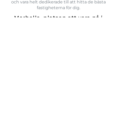
och vara helt dedikerade till att hitta de bästa
fastigheterna för dig.
Marbella, platsen att vara på i
Europa
KONTOR MARBELLA
Avenida Ricardo Soriano 72
29601 Marbella
Spanien
SÖK
Visa Alla
Lyxiga Villor
Lägenheter
Tomter
Såld
Uthyrning