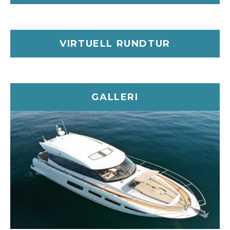
kryssningar och livliga sammankomster. Ombord
kan du njuta av generösa loungegrupper och en
vackert inredd interiör designad för komfort och stil.
VIRTUELL RUNDTUR
Få ut det mesta av din dag till sjöss med ett urval av
vattenleksaker, perfekt för att skapa roliga minnen
med familj och vänner. Oavsett om du utforskar
dolda vikar eller bara njuter av solen, lovar Prestige
GALLERI
50 en lyxig och oförglömlig sjöfartsupplevelse.
Teknisk:
10 Maxhastighet (knop) | 15 Längd | 4,2
Bredd
Sätt segel med stil med vår exklusiva
yachtuthyrning i Puerto Banus, Marbella. Oavsett
om du firar ett speciellt tillfälle, njuter av en dag
med vänner eller letar efter den ultimata
romantiska tillflyktsorten, erbjuder vi lyxiga yachter
för alla behov.
Perfekt för: