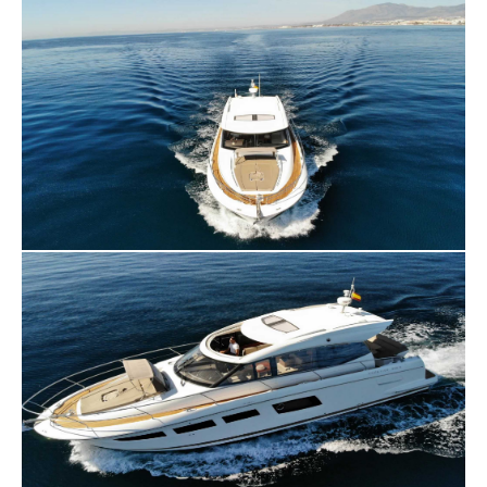
- Ungkarls- och möhippor: Fira i sann Marbella-stil
med en privat fest på vattnet!
- Födelsedagar: Gör din dag extra speciell med en
lyxig yachtupplevelse.
- Romantiska resor: En lugn tillflyktsort för två, med
hisnande utsikt över kusten.
- Bröllop och förlovningar: Säg "ja" eller ställ frågan i
den mest fantastiska miljön.
- Företagsevenemang: Imponera på dina kunder
eller belöna ditt team med en sofistikerad
kryssning.
- Firande i grupp: Oavsett om det är en resa med
vänner eller en familjeutflykt finns det plats för alla.
Anpassningsbara extrafunktioner:
Vill du ta det till nästa nivå? Vi erbjuder full catering,