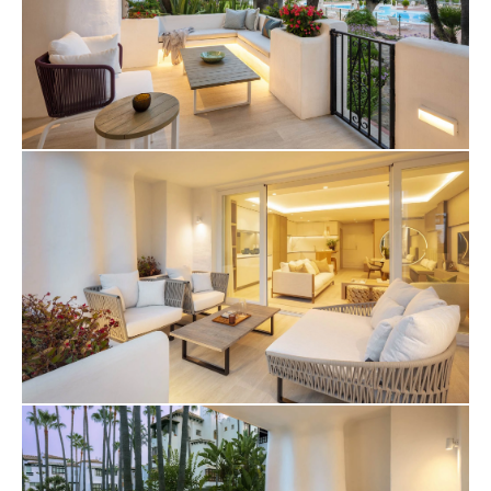
освещение.
Обширная терраса является изюминкой, на
которой есть различные уголки для отдыха и
обедов на свежем воздухе. Прямой доступ ведет
к завораживающим коммунальным садам и
бассейну, предлагая впечатляющий фон и
предоставляя жильцам курортные виды.
Благодаря своей ориентации терраса залита
естественным светом в течение всего дня.
Granados 11 предлагает изысканное уединение в
непревзойденной обстановке, а также удобный
доступ к Золотой миле Марбельи и всем ее
роскошным удобствам.