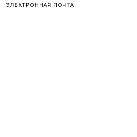
ЭЛЕКТРОННАЯ ПОЧТА
СООБЩЕНИЕ
ОТПРАВИТЬ
VILLAMARBEL
by IMMOMARBEL
КОЛЛЕКЦИОННЫЕ ВИЛЛЫ НА