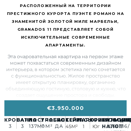
РАСПОЛОЖЕННЫЙ НА ТЕРРИТОРИИ
ПРЕСТИЖНОГО КУРОРТА ПУЭНТЕ РОМАНО НА
ЗНАМЕНИТОЙ ЗОЛОТОЙ МИЛЕ МАРБЕЛЬИ,
GRANADOS 11 ПРЕДСТАВЛЯЕТ СОБОЙ
ИСКЛЮЧИТЕЛЬНЫЕ СОВРЕМЕННЫЕ
АПАРТАМЕНТЫ.
Эта очаровательная квартира на первом этаже
может похвастаться современным дизайном
интерьера, в котором эстетика легко сочетается
с функциональностью. Жилое пространство
имеет открытую планировку, органично
объединяющую гостиную, столовую и кухню, что
создает ощущение простора и свободы.
Кухня, стратегически спроектированная в форме
€3.950.000
буквы L, полностью оборудована самой
современной техникой и предлагает достаточно
КРОВАТИ
ВАННА
ПОСТРОЕНО
УЧАСТОК
БАССЕЙН
ТЕРРАСЫ
ПАРКОВКА
ОРИЕНТАЦИЯ
МУНИЦИ
СООБЩ
МУС
места для хранения и прилавков. Ее планировка
3
3
137M²
0M²
ДА
€621/
€186/
45M²
1
Юг
НАЛОГ