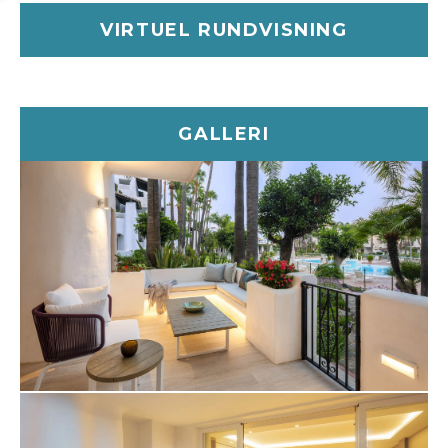
eget badeværelse. Det store soveværelse er lige så
VIRTUEL RUNDVISNING
imponerende med et fantastisk design og direkte
adgang til terrassen. Badeværelset er funktionelt og
stilfuldt, komplet med bruseniche, badekar, dobbelt
håndvask og flatterende LED-belysning.
GALLERI
Den store terrasse er et højdepunkt med forskellige
chill-out-hjørner og udendørs spisepladser. Der er
direkte adgang til de fascinerende fælleshaver og
poolen, som danner en imponerende kulisse og
giver beboerne udsigt til resortet. Takket være
orienteringen er terrassen badet i naturligt lys hele
dagen. Granados 11 tilbyder et udsøgt fristed i
uovertrufne omgivelser samt bekvem adgang til
Marbella Golden Mile og alle dens luksuriøse
faciliteter.