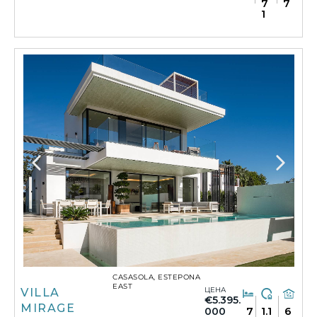
7
7
1
CASASOLA, ESTEPONA
EAST
ЦЕНА
VILLA
€5.395.
MIRAGE
7
1.1
6
000