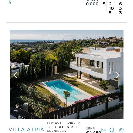
5
5
2.
6
0.000
10
3
5
3
LOMAS DEL VIRREY,
THE GOLDEN MILE,
ЦЕНА
VILLA ATRIA
MARBELLA
€4.450