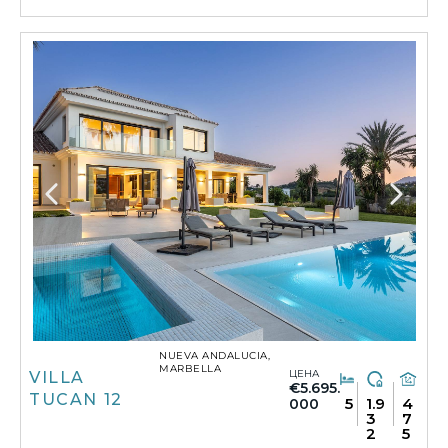
NUEVA ANDALUCIA,
MARBELLA
ЦЕНА
VILLA
€5.695.
TUCAN 12
5
1.9
4
000
3
7
2
5