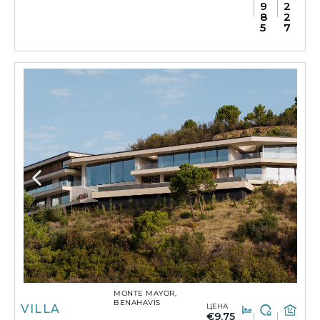
9
2
8
2
5
7
MONTE MAYOR,
BENAHAVIS
ЦЕНА
VILLA
€9.75