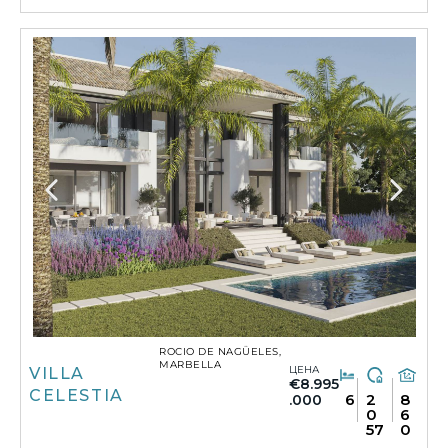
ROCIO DE NAGÜELES,
MARBELLA
ЦЕНА
VILLA
€8.995
CELESTIA
6
2
8
.000
0
6
57
0