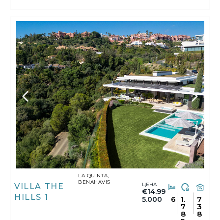
LA QUINTA,
BENAHAVIS
ЦЕНА
VILLA THE
€14.99
HILLS 1
6
1.
7
5.000
7
3
8
8