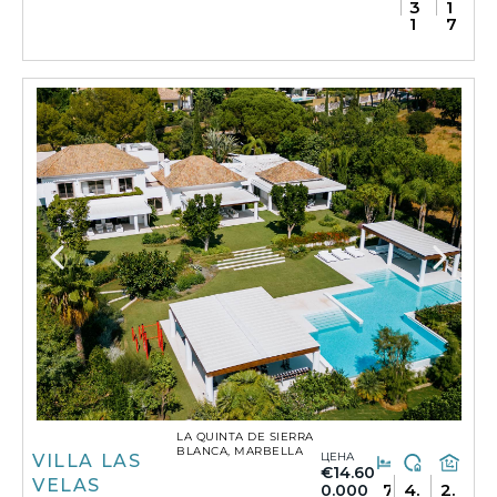
3
1
1
7
LA QUINTA DE SIERRA
BLANCA, MARBELLA
ЦЕНА
VILLA LAS
€14.60
VELAS
7
4.
2.
0.000