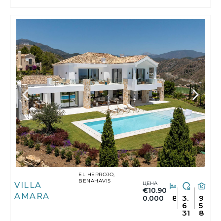
EL HERROJO,
BENAHAVIS
ЦЕНА
VILLA
€10.90
AMARA
8
3.
9
0.000
6
5
31
8