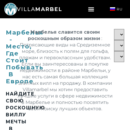
VILLA
MARBEL
RU
Марбелья
Марбелья славится своим
-
роскошным образом жизни
:
Потрясающие виды на Средиземное
Место,
море, близость к полям для гольфа,
Где
пляжам и первоклассным удобствам.
Стоит
Если вы заинтересованы в покупке
Побывать
недвижимости в районе Марбельи, у
В
нас есть самая большая коллекция
Европе
элитных вилл на продажу. В компании
Villamarbel мы хотим предоставить
НАЙДИТЕ
лучшие услуги в сфере недвижимости
СВОЮ
в Марбелье и полностью посвятить
РОСКОШНУЮ
себя поиску лучших объектов.
ВИЛЛУ
МЕЧТЫ
В