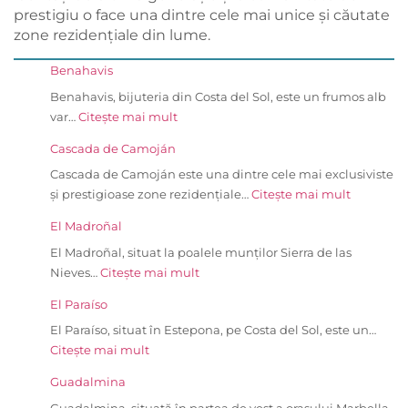
prestigiu o face una dintre cele mai unice și căutate
zone rezidențiale din lume.
Benahavis
Benahavis, bijuteria din Costa del Sol, este un frumos alb
var…
Citește mai mult
Cascada de Camoján
Cascada de Camoján este una dintre cele mai exclusiviste
și prestigioase zone rezidențiale…
Citește mai mult
El Madroñal
El Madroñal, situat la poalele munților Sierra de las
Nieves…
Citește mai mult
El Paraíso
El Paraíso, situat în Estepona, pe Costa del Sol, este un…
Citește mai mult
Guadalmina
Guadalmina, situată în partea de vest a orașului Marbella,