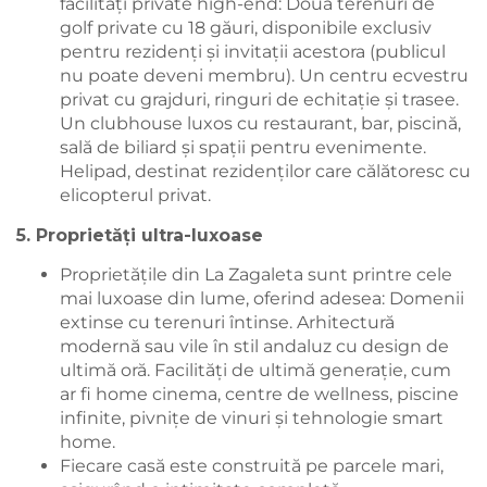
facilități private high-end: Două terenuri de
golf private cu 18 găuri, disponibile exclusiv
pentru rezidenți și invitații acestora (publicul
nu poate deveni membru). Un centru ecvestru
privat cu grajduri, ringuri de echitație și trasee.
Un clubhouse luxos cu restaurant, bar, piscină,
sală de biliard și spații pentru evenimente.
Helipad, destinat rezidenților care călătoresc cu
elicopterul privat.
5. Proprietăți ultra-luxoase
Proprietățile din La Zagaleta sunt printre cele
mai luxoase din lume, oferind adesea: Domenii
extinse cu terenuri întinse. Arhitectură
modernă sau vile în stil andaluz cu design de
ultimă oră. Facilități de ultimă generație, cum
ar fi home cinema, centre de wellness, piscine
infinite, pivnițe de vinuri și tehnologie smart
home.
Fiecare casă este construită pe parcele mari,