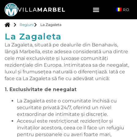
VILLA
MARBEL
RO
Regiuni
La Zagaleta
La Zagaleta
La Zagaleta, situată pe dealurile din Benahavís,
lângă Marbella, este adesea considerată una dintre
cele mai exclusiviste și luxoase comunități
rezidențiale din Europa. Intimitatea sa de neegalat,
luxul și frumusețea naturală o diferențiază. Iată ce
face ca La Zagaleta să fie cu adevărat unică:
1. Exclusivitate de neegalat
La Zagaleta este o comunitate închisă cu
securitate privată 24/7, oferind un nivel
extraordinar de intimitate și discreție.
Accesul este restricționat rezidenților și
invitaților acestora, ceea ce îl face un refugiu
pentru persoanele cu averi foarte mari,