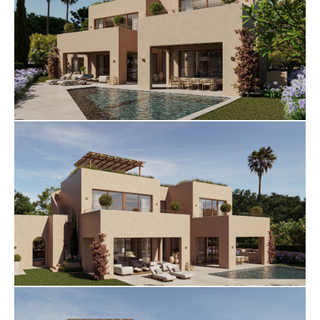
O piso superior terá dois quartos de hóspedes em
suite e um luxuoso quarto principal com um closet
e uma requintada casa de banho principal. O quarto
principal abre-se para um terraço privado com uma
encantadora área de relaxamento, enquanto os
quartos de hóspedes partilham o acesso a outro
terraço com o seu próprio espaço de relaxamento. O
piso inferior da propriedade irá revelar comodidades
personalizadas, incluindo uma área de
entretenimento com um bar personalizado e uma
mesa de bilhar, um salão que funciona como sala de
cinema e um ginásio em casa com uma sala de
pilates. Um sumptuoso spa completará o piso
inferior, com jacuzzi, sauna e sala de massagens.