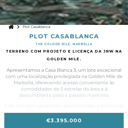
Plot Casablanca
PLOT CASABLANCA
THE GOLDEN MILE, MARBELLA
TERRENO COM PROJETO E LICENÇA DA JRW NA
GOLDEN MILE.
Apresentamos a Casa Blanca 3, um lote excecional
com uma localização privilegiada na Golden Mile de
Marbella, oferecendo acesso conveniente às
comodidades de 5 estrelas da área e à
deslumbrante praia e passeio marítimo.
Este lote tem um projeto personalizado e licença do
famoso arquiteto Jorge Rincón Wong, oferecendo
uma arquitetura única, uma atenção refinada aos
€3.395.000
detalhes e comodidades privadas. O jardim será