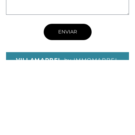
ENVIAR
VILLAMARBEL
by IMMOMARBEL
COLEÇÃO MORADIAS PARA VENDA
EM MARBELLA
Marbella é conhecida pelo seu estilo de vida
luxuoso
: As moradias de luxo em Marbella têm
uma localização privilegiada: vistas deslumbrantes
sobre o Mediterrâneo e proximidade de campos
de golfe, praias e comodidades de topo. Se estiver
interessado em comprar uma propriedade na zona
de Marbella, temos a maior coleção de moradias de
luxo para venda. Na Villamarbel queremos prestar