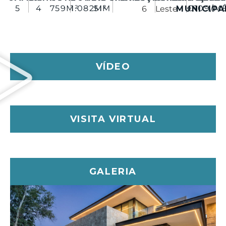
5
4
759M²
1.082M²
SIM
€109/M
6
Leste
MUNICIPA
kitchenettes, oferecendo amplas opções de
personalização. Além disso, a cave alberga uma
garagem para um carro, uma sala de jogos, um
ginásio, um spa com sauna e Hamman, um quarto
em suite e um quarto/escritório extra que partilha
uma casa de banho com a área do ginásio.
VÍDEO
A sustentabilidade é parte integrante do design da
moradia, que inclui painéis solares pré-instalados no
terraço e sistemas de domótica de fácil utilização,
acessíveis através de smartphone. As residências
VISITA VIRTUAL
oferecem aquecimento de piso controlado por zona
e estão equipadas com electrodomésticos de
cozinha Gaggenau topo de gama.
As casas de banho estão equipadas com acessórios
GALERIA
Villeroy & Boch e Grohe de primeira qualidade,
enquanto as piscinas de borda infinita com cloro e
sal proporcionam um retiro sereno. A tecnologia
avançada está perfeitamente integrada, incluindo
pré-instalações para motorização de cortinas e