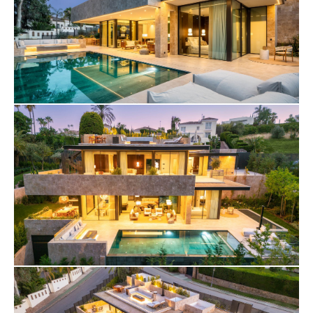
opções versáteis de colocação de TV em áreas de
entretenimento designadas.
Uma sala de equipamento de jardim separada
garante privacidade e eficiência, e o paisagismo é
meticulosamente planeado para melhorar os
luxuosos espaços exteriores. Esta casa incorpora
uma mistura perfeita de luxo e tranquilidade, onde
o design e a funcionalidade convergem para criar
uma atmosfera convidativa.
A Villa Azul oferece flexibilidade para configurar o
piso superior de acordo com as preferências
individuais. A moradia está totalmente mobilada,
com todo o mobiliário incluído no preço.