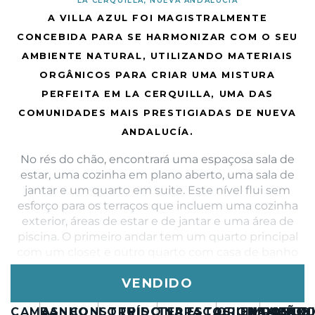
LA CERQUILLA, NUEVA ANDALUCIA
A VILLA AZUL FOI MAGISTRALMENTE
CONCEBIDA PARA SE HARMONIZAR COM O SEU
AMBIENTE NATURAL, UTILIZANDO MATERIAIS
ORGÂNICOS PARA CRIAR UMA MISTURA
PERFEITA EM LA CERQUILLA, UMA DAS
COMUNIDADES MAIS PRESTIGIADAS DE NUEVA
ANDALUCÍA.
No rés do chão, encontrará uma espaçosa sala de
estar, uma cozinha em plano aberto, uma sala de
jantar e um quarto em suite. Este nível flui sem
esforço para os terraços que incluem uma cozinha
exterior, áreas de estar e de jantar e uma área de
piscina. O primeiro andar tem um quarto principal
com um closet e outro quarto com casa de banho
privativa. O terraço do último piso foi concebido para
VENDIDO
relaxar, com áreas de estar, uma fogueira, um jacuzzi
e uma cozinha exterior adicional. A cave inclui uma
CAMAS
BANHO
CONSTRUÍDO
LOTE
PISCINA
TERRAÇOS
ESTACIONAMENT
ORIENTAÇÃO
IMPOSTO
COMUN
LIXO
sala de televisão com pré-instalações para