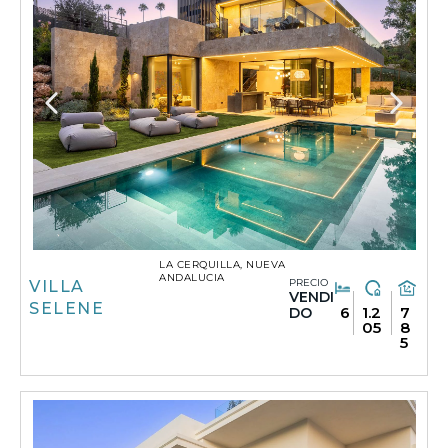
LA CERQUILLA, NUEVA
ANDALUCIA
PRECIO
VILLA
VENDI
SELENE
6
1.2
7
DO
05
8
5