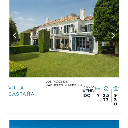
LOS PICOS DE
NAGÜELES, MARBELLA
PRECIO
VILLA
VEND
CASTAÑA
7
2.5
9
IDO
73
3
0