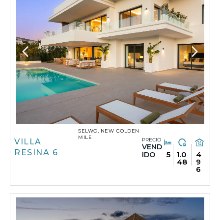
SELWO, NEW GOLDEN
MILE
PRECIO
VILLA
VEND
RESINA 6
5
1.0
4
IDO
48
9
6