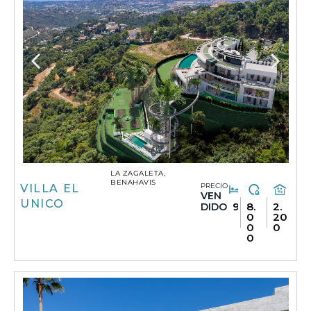
LA ZAGALETA,
BENAHAVIS
PRECIO
VILLA EL
VEN
UNICO
9
8.
2.
DIDO
0
20
0
0
0