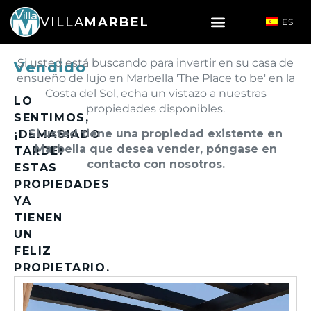
VILLA
MARBEL
ES
Si usted está buscando para invertir en su casa de
Vendido
ensueño de lujo en Marbella 'The Place to be' en la
Costa del Sol, echa un vistazo a nuestras
LO
propiedades disponibles.
SENTIMOS,
Si usted tiene una propiedad existente en
¡DEMASIADO
Marbella que desea vender, póngase en
TARDE!
contacto con nosotros.
ESTAS
PROPIEDADES
YA
TIENEN
UN
FELIZ
PROPIETARIO.