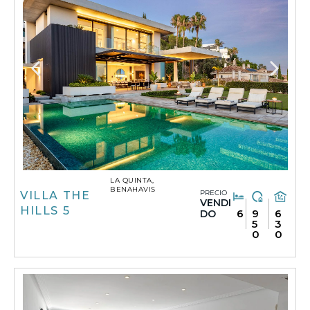
LA QUINTA,
BENAHAVIS
PRECIO
VILLA THE
VENDI
HILLS 5
6
9
6
DO
5
3
0
0