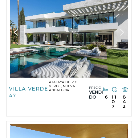
ATALAYA DE RIO
VERDE, NUEVA
PRECIO
VILLA VERDE
ANDALUCIA
VENDI
47
6
1.1
8
DO
0
4
7
2