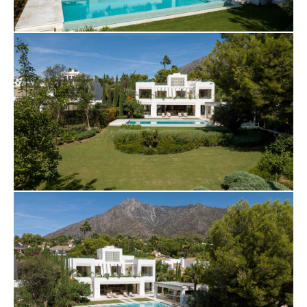
Современная кухня с большим количеством
мест для хранения и прилавков невероятно
функциональна и является кухней мечты для тех,
кому нравится искусство приготовления пищи.
Смежная интимная обеденная зона служит
идеальным местом для повседневной трапезы.
Здесь есть несколько элегантно оформленных
спален с ванными комнатами, но главная
спальня украшает шоу. Изысканный декор,
максимизирующий стиль и комфорт, только
самая изысканная мебель были выбраны для
того, чтобы спальня ощущалась как личное
святилище. Главная ванная комната отличается
изысканностью и утонченностью: деревянные
акценты на ванне и двойном тщеславии, а также
лестное светодиодное освещение и большое
количество естественного света. В доме также
имеется множество удобств, таких как
изысканная развлекательная комната, бар,